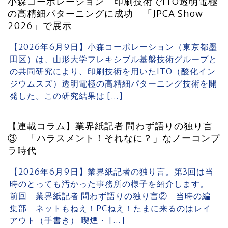
小森コーポレーション 印刷技術でITO透明電極
の高精細パターニングに成功 「JPCA Show
2026」で展示
【2026年6月9日】小森コーポレーション（東京都墨
田区）は、山形大学フレキシブル基盤技術グループと
の共同研究により、印刷技術を用いたITO（酸化イン
ジウムスズ）透明電極の高精細パターニング技術を開
発した。この研究結果は […]
【連載コラム】業界紙記者 問わず語りの独り言
③ 「ハラスメント！それなに？」なノーコンプ
ラ時代
【2026年6月9日】業界紙記者の独り言。第3回は当
時のとっても汚かった事務所の様子を紹介します。
前回 業界紙記者 問わず語りの独り言② 当時の編
集部 ネットもねえ！PCねえ！たまに来るのはレイ
アウト（手書き） 喫煙・ […]