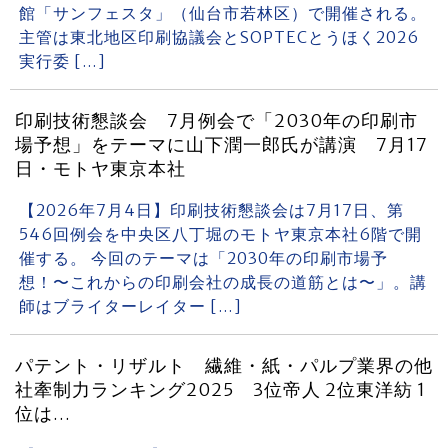
館「サンフェスタ」（仙台市若林区）で開催される。
主管は東北地区印刷協議会とSOPTECとうほく2026
実行委 […]
印刷技術懇談会 7月例会で「2030年の印刷市
場予想」をテーマに山下潤一郎氏が講演 7月17
日・モトヤ東京本社
【2026年7月4日】印刷技術懇談会は7月17日、第
546回例会を中央区八丁堀のモトヤ東京本社6階で開
催する。 今回のテーマは「2030年の印刷市場予
想！〜これからの印刷会社の成長の道筋とは〜」。講
師はブライターレイター […]
パテント・リザルト 繊維・紙・パルプ業界の他
社牽制力ランキング2025 3位帝人 2位東洋紡 1
位は…