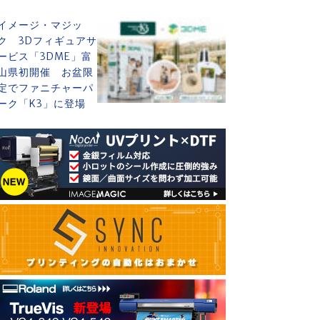
イメージ・マジッ
ク 3Dフィギュアサ
ービス「3DME」富
山県初開催 お盆限
定でファニチャーパ
ーク「K3」に登場