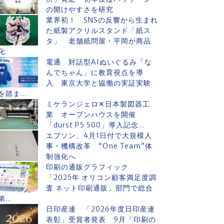
の開けやすさを研究
業界初！ SNSの反響から生まれ
た紙製アクリルスタンド「紙ス
タ」 老舗紙問屋・平岡が商品
化
電通 対話型AIぬいぐるみ「な
んでちゃん」に教育視点を導
入 東京大学と協働の実証実験
を踏ま...
ミケランジェロ✕日本製図器工
業 オープンハウスを開催
「durst P5 500」導入記念...
エプソン、4月1日付で大規模人
事・機構改革 “One Team”体
制強化へ
印刷の通販グラフィック
「2025年 オリコン顧客満足度調
査 ネット印刷通販」部門で総合
第...
日印産連 「2026年度日印産連
表彰」受賞者発表 9月「印刷の