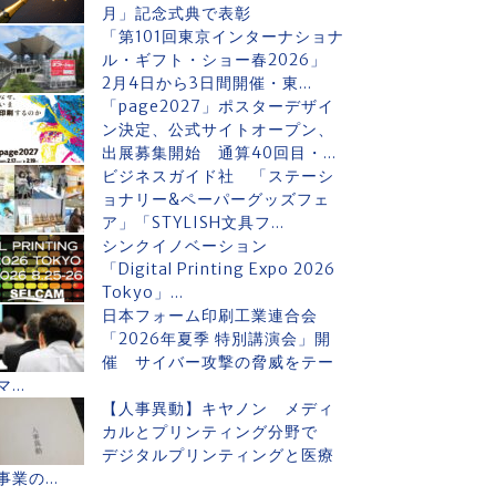
月」記念式典で表彰
「第101回東京インターナショナ
ル・ギフト・ショー春2026」
2月4日から3日間開催・東...
「page2027」ポスターデザイ
ン決定、公式サイトオープン、
出展募集開始 通算40回目・...
ビジネスガイド社 「ステーシ
ョナリー&ペーパーグッズフェ
ア」「STYLISH文具フ...
シンクイノベーション
「Digital Printing Expo 2026
Tokyo」...
日本フォーム印刷工業連合会
「2026年夏季 特別講演会」開
催 サイバー攻撃の脅威をテー
マ...
【人事異動】キヤノン メディ
カルとプリンティング分野で
デジタルプリンティングと医療
事業の...