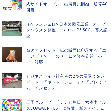
式サイトオープン、出展募集開始 通算40
回目・...
ミケランジェロ✕日本製図器工業 オープ
ンハウスを開催 「durst P5 500」導入記
念...
高速オフセット 紙の断面に印刷する「エ
ッジプリント」のサービス資料公開 小ロ
ット対応
ビジネスガイド社主催の2つの展示会をレ
ポート 「ギフト・ショー」＆「プレミア
ム・インセンテ...
王子グループ 「テレビ朝日・六本木ヒル
ズSUMMER FES」に協賛 紙製アイテム