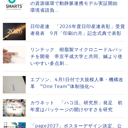
の資源循環で動静脈連携モデル実証開始
環境省請負...
日印産連 「2026年度日印産連表彰」受賞
者発表 9月「印刷の月」記念式典で表彰
リンテック 樹脂製マイクロニードルパッ
チを開発 帝京平成大学と共同、鍼より使
いやすい多点刺...
エプソン、4月1日付で大規模人事・機構改
革 “One Team”体制強化へ
カウネット 「ハコ活。研究所」発足 初
年度はパッケージの開けやすさを研究
「page2027」ポスターデザイン決定、公