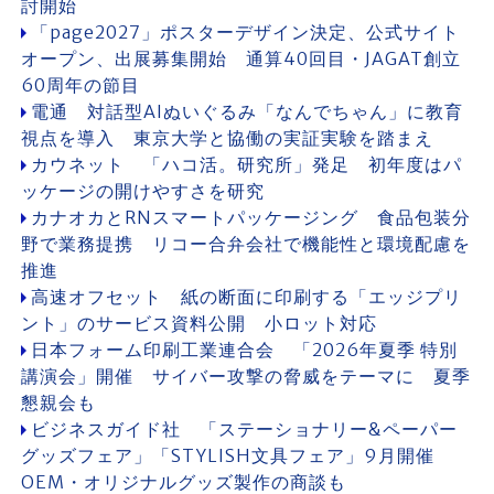
討開始
「page2027」ポスターデザイン決定、公式サイト
オープン、出展募集開始 通算40回目・JAGAT創立
60周年の節目
電通 対話型AIぬいぐるみ「なんでちゃん」に教育
視点を導入 東京大学と協働の実証実験を踏まえ
カウネット 「ハコ活。研究所」発足 初年度はパ
ッケージの開けやすさを研究
カナオカとRNスマートパッケージング 食品包装分
野で業務提携 リコー合弁会社で機能性と環境配慮を
推進
高速オフセット 紙の断面に印刷する「エッジプリ
ント」のサービス資料公開 小ロット対応
日本フォーム印刷工業連合会 「2026年夏季 特別
講演会」開催 サイバー攻撃の脅威をテーマに 夏季
懇親会も
ビジネスガイド社 「ステーショナリー&ペーパー
グッズフェア」「STYLISH文具フェア」9月開催
OEM・オリジナルグッズ製作の商談も