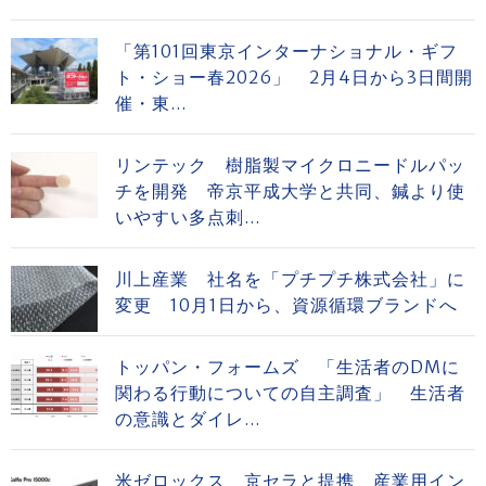
「第101回東京インターナショナル・ギフ
ト・ショー春2026」 2月4日から3日間開
催・東...
リンテック 樹脂製マイクロニードルパッ
チを開発 帝京平成大学と共同、鍼より使
いやすい多点刺...
川上産業 社名を「プチプチ株式会社」に
変更 10月1日から、資源循環ブランドへ
トッパン・フォームズ 「生活者のDMに
関わる行動についての自主調査」 生活者
の意識とダイレ...
米ゼロックス 京セラと提携 産業用イン