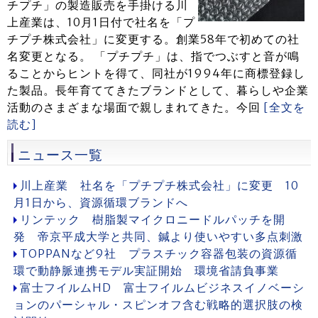
チプチ」の製造販売を手掛ける川
上産業は、10月1日付で社名を「プ
チプチ株式会社」に変更する。創業58年で初めての社
名変更となる。 「プチプチ」は、指でつぶすと音が鳴
ることからヒントを得て、同社が1994年に商標登録し
た製品。長年育ててきたブランドとして、暮らしや企業
活動のさまざまな場面で親しまれてきた。今回
[全文を
読む]
ニュース一覧
川上産業 社名を「プチプチ株式会社」に変更 10
月1日から、資源循環ブランドへ
リンテック 樹脂製マイクロニードルパッチを開
発 帝京平成大学と共同、鍼より使いやすい多点刺激
TOPPANなど9社 プラスチック容器包装の資源循
環で動静脈連携モデル実証開始 環境省請負事業
富士フイルムHD 富士フイルムビジネスイノベーシ
ョンのパーシャル・スピンオフ含む戦略的選択肢の検