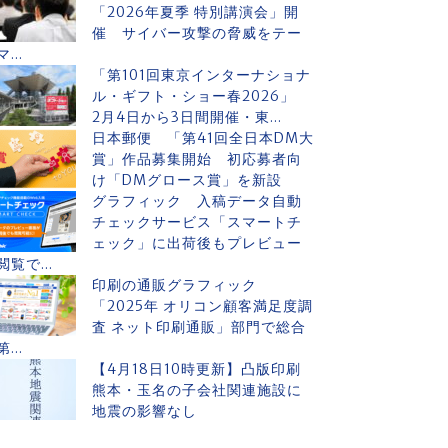
「2026年夏季 特別講演会」開
催 サイバー攻撃の脅威をテー
マ...
「第101回東京インターナショナ
ル・ギフト・ショー春2026」
2月4日から3日間開催・東...
日本郵便 「第41回全日本DM大
賞」作品募集開始 初応募者向
け「DMグロース賞」を新設
グラフィック 入稿データ自動
チェックサービス「スマートチ
ェック」に出荷後もプレビュー
閲覧で...
印刷の通販グラフィック
「2025年 オリコン顧客満足度調
査 ネット印刷通販」部門で総合
第...
【4月18日10時更新】凸版印刷
熊本・玉名の子会社関連施設に
地震の影響なし