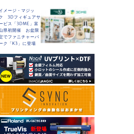
イメージ・マジッ
ク 3Dフィギュアサ
ービス「3DME」富
山県初開催 お盆限
定でファニチャーパ
ーク「K3」に登場