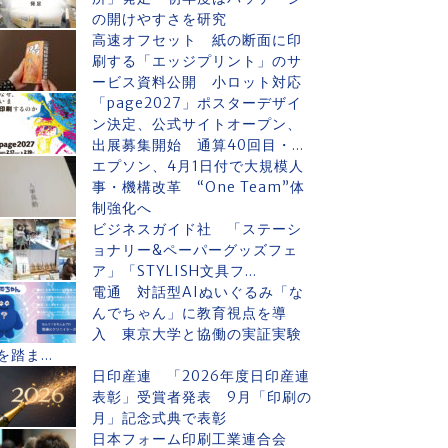
の開けやすさを研究
高速オフセット 紙の断面に印
刷する「エッジプリント」のサ
ービス資料公開 小ロット対応
「page2027」ポスターデザイ
ン決定、公式サイトオープン、
出展募集開始 通算40回目・...
エプソン、4月1日付で大規模人
事・機構改革 “One Team”体
制強化へ
ビジネスガイド社 「ステーシ
ョナリー&ペーパーグッズフェ
ア」「STYLISH文具フ...
電通 対話型AIぬいぐるみ「な
んでちゃん」に教育視点を導
入 東京大学と協働の実証実験
を踏ま...
日印産連 「2026年度日印産連
表彰」受賞者発表 9月「印刷の
月」記念式典で表彰
日本フォーム印刷工業連合会