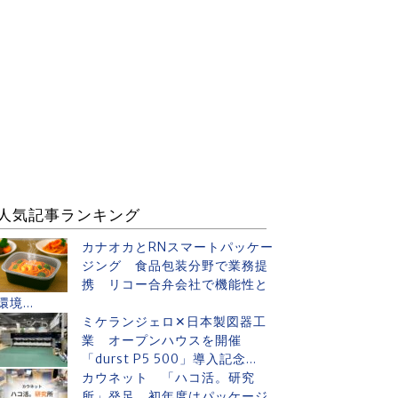
人気記事ランキング
カナオカとRNスマートパッケー
ジング 食品包装分野で業務提
携 リコー合弁会社で機能性と
環境...
ミケランジェロ✕日本製図器工
業 オープンハウスを開催
「durst P5 500」導入記念...
カウネット 「ハコ活。研究
所」発足 初年度はパッケージ