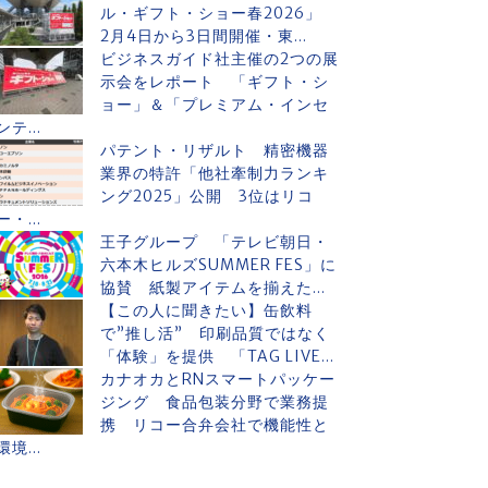
ル・ギフト・ショー春2026」
2月4日から3日間開催・東...
ビジネスガイド社主催の2つの展
示会をレポート 「ギフト・シ
ョー」＆「プレミアム・インセ
ンテ...
パテント・リザルト 精密機器
業界の特許「他社牽制力ランキ
ング2025」公開 3位はリコ
ー・...
王子グループ 「テレビ朝日・
六本木ヒルズSUMMER FES」に
協賛 紙製アイテムを揃えた...
【この人に聞きたい】缶飲料
で”推し活” 印刷品質ではなく
「体験」を提供 「TAG LIVE...
カナオカとRNスマートパッケー
ジング 食品包装分野で業務提
携 リコー合弁会社で機能性と
環境...