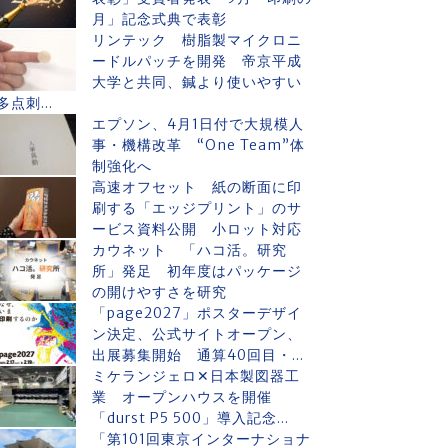
月」記念式典で表彰
リンテック 樹脂製マイクロニ
ードルパッチを開発 帝京平成
大学と共同、鍼より使いやすい
多点刺...
エプソン、4月1日付で大規模人
事・機構改革 “One Team”体
制強化へ
高速オフセット 紙の断面に印
刷する「エッジプリント」のサ
ービス資料公開 小ロット対応
カウネット 「ハコ活。研究
所」発足 初年度はパッケージ
の開けやすさを研究
「page2027」ポスターデザイ
ン決定、公式サイトオープン、
出展募集開始 通算40回目・...
ミケランジェロ✕日本製図器工
業 オープンハウスを開催
「durst P5 500」導入記念...
「第101回東京インターナショナ