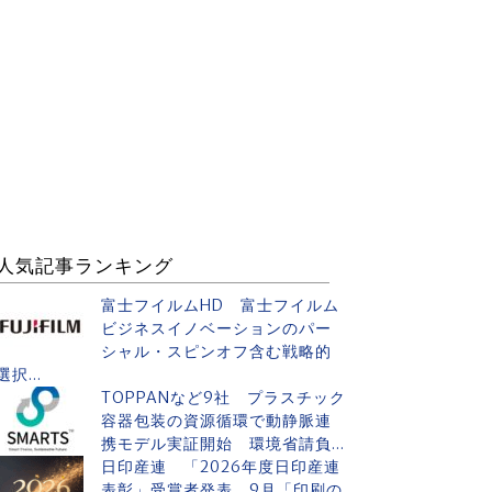
人気記事ランキング
富士フイルムHD 富士フイルム
ビジネスイノベーションのパー
シャル・スピンオフ含む戦略的
選択...
TOPPANなど9社 プラスチック
容器包装の資源循環で動静脈連
携モデル実証開始 環境省請負...
日印産連 「2026年度日印産連
表彰」受賞者発表 9月「印刷の