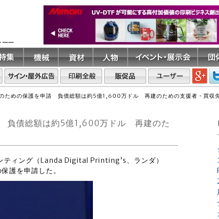
ト――
のための保護を申請 負債総額は約5億1,600万ドル 再建のための支援者・買収
負債総額は約5億1,600万ドル 再建のた
グ（Landa Digital Printing’s、ランダ）
の保護を申請した。