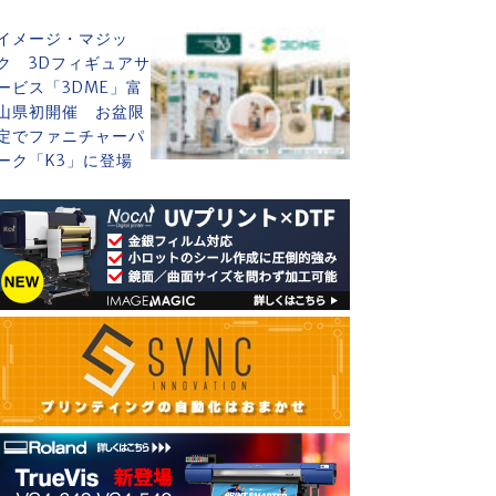
イメージ・マジッ
ク 3Dフィギュアサ
ービス「3DME」富
山県初開催 お盆限
定でファニチャーパ
ーク「K3」に登場