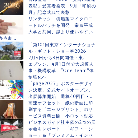
表彰」受賞者発表 9月「印刷の
月」記念式典で表彰
リンテック 樹脂製マイクロニ
ードルパッチを開発 帝京平成
大学と共同、鍼より使いやすい
多点刺...
「第101回東京インターナショナ
ル・ギフト・ショー春2026」
2月4日から3日間開催・東...
エプソン、4月1日付で大規模人
事・機構改革 “One Team”体
制強化へ
「page2027」ポスターデザイ
ン決定、公式サイトオープン、
出展募集開始 通算40回目・...
高速オフセット 紙の断面に印
刷する「エッジプリント」のサ
ービス資料公開 小ロット対応
ビジネスガイド社主催の2つの展
示会をレポート 「ギフト・シ
ョー」＆「プレミアム・インセ