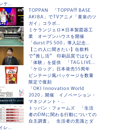
ンテ...
TOPPAN 「TOPPA!!! BASE
AKIBA」でTVアニメ「黄泉のツ
ガイ」コラボ...
ミケランジェロ✕日本製図器工
業 オープンハウスを開催
「durst P5 500」導入記念...
【この人に聞きたい】缶飲料
で”推し活” 印刷品質ではなく
「体験」を提供 「TAG LIVE...
「ケロッグ」日本発売55周年
ビンテージ風パッケージを数量
限定で復刻
「OKI Innovation World
2020」開催 イノベーション・
マネジメント・...
トッパン・フォームズ 「生活
者のDMに関わる行動についての
自主調査」 生活者の意識とダ
イレ...