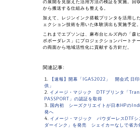
の展開を見据えた活用方法の検証を実施。回
から搬送する仕組みも整える。
加えて、レジンインク搭載プリンタを活用し
ェクション技術を用いた体験演出も実施予定
これまでエプソンは、麻布台ヒルズ内の「森ビ
ボボーダレス」にプロジェクションパートナ
の両面から地域活性化に貢献する方針だ。
関連記事:
【速報】開幕「IGAS2022」 開会式 
供」
イメージ・マジック DTFプリンタ「TransJ
PASSPORT」の認証を取得
国内初 シーズクリエイトが日本HPのIn
発へ
イメージ・マジック パウダーレスDTFシステム
ダーインク」を発売 シェイカーなしで省力