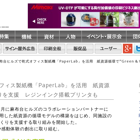
ト――
台ヒルズで乾式オフィス製紙機「PaperLab」を活用 紙資源循環で“Green & 
ィス製紙機「PaperLab」を活用 紙資源
な街づくりを支援 レジンインク搭載プリンタも
5年7月に麻布台ヒルズのコラボレーションパートナーに
を活用した紙資源の循環モデルの構築をはじめ、同施設の
”な街づくりを支援する取り組みを開始した。
や感動体験の創出に取り組む。