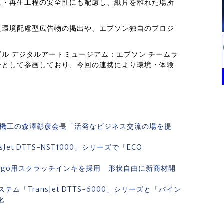
収・再生工程の安全性にも配慮し、紙片を離れた場所
た環境配慮型広告物の掲出や、エプソン独自のプロジ
。
ル デジタルアートミュージアム：エプソン チームラ
ーとして参画しており、今回の連携により環境・体験
日印機工の森澤彰彦会長「活発なビジネス交流の場を提
et DTTS-NST1000」シリーズで「ECO
digo用スクラッチインキを採用 形状自由に新商材開
「TransJet DTTS-6000」シリーズと「バイン
化