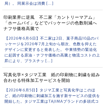
局）。 同展示会は消費 […]
印刷業界に逆風 不二家「カントリーマアム」
「ホームパイ」などでパッケージの色数削減へ
ナフサ価格高騰で
【2026年6月6日】不二家は2日、菓子商品10品のパ
ッケージを2026年7月上旬から順次、色数を抑えた
デザインに変更すると発表した。 中東情勢の緊迫化
に起因する原油・ナフサ価格の高騰と物流コストの上
昇により、プラスチッ […]
写真化学×タジマ工業 紙の印刷物に刺繍を組み
合わせる特殊加工サービスを開始
【2026年6月5日】タジマ工業と写真化学はこのほ
ど、紙の印刷物に刺繍加工を施す新サービスの提供を
開始した。タジマ工業はTAJIMAブランドの多頭式コ