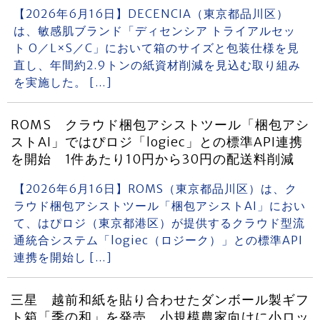
【2026年6月16日】DECENCIA（東京都品川区）
は、敏感肌ブランド「ディセンシア トライアルセッ
ト O／L×S／C」において箱のサイズと包装仕様を見
直し、年間約2.9トンの紙資材削減を見込む取り組み
を実施した。 […]
ROMS クラウド梱包アシストツール「梱包アシ
ストAI」ではぴロジ「logiec」との標準API連携
を開始 1件あたり10円から30円の配送料削減
【2026年6月16日】ROMS（東京都品川区）は、ク
ラウド梱包アシストツール「梱包アシストAI」におい
て、はぴロジ（東京都港区）が提供するクラウド型流
通統合システム「logiec（ロジーク）」との標準API
連携を開始し […]
三星 越前和紙を貼り合わせたダンボール製ギフ
ト箱「季の和」を発売 小規模農家向けに小ロッ