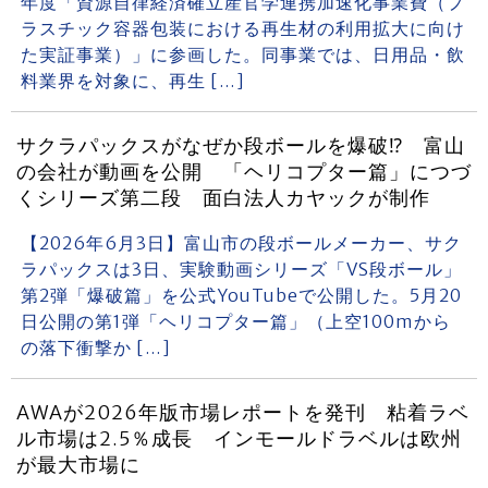
年度「資源自律経済確立産官学連携加速化事業費（プ
ラスチック容器包装における再生材の利用拡大に向け
た実証事業）」に参画した。同事業では、日用品・飲
料業界を対象に、再生 […]
サクラパックスがなぜか段ボールを爆破⁉ 富山
の会社が動画を公開 「ヘリコプター篇」につづ
くシリーズ第二段 面白法人カヤックが制作
【2026年6月3日】富山市の段ボールメーカー、サク
ラパックスは3日、実験動画シリーズ「VS段ボール」
第2弾「爆破篇」を公式YouTubeで公開した。5月20
日公開の第1弾「ヘリコプター篇」（上空100mから
の落下衝撃か […]
AWAが2026年版市場レポートを発刊 粘着ラベ
ル市場は2.5％成長 インモールドラベルは欧州
が最大市場に