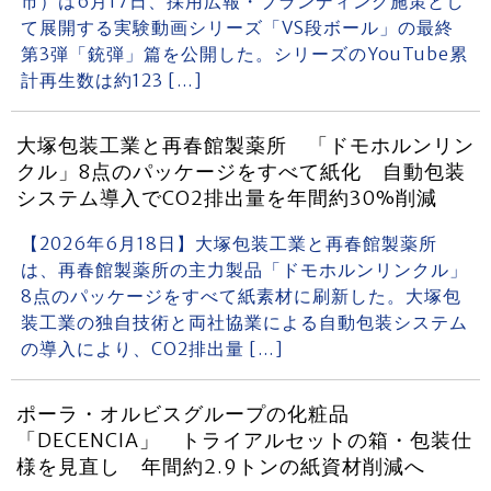
市）は6月17日、採用広報・ブランディング施策とし
て展開する実験動画シリーズ「VS段ボール」の最終
第3弾「銃弾」篇を公開した。シリーズのYouTube累
計再生数は約123 […]
大塚包装工業と再春館製薬所 「ドモホルンリン
クル」8点のパッケージをすべて紙化 自動包装
システム導入でCO2排出量を年間約30%削減
【2026年6月18日】大塚包装工業と再春館製薬所
は、再春館製薬所の主力製品「ドモホルンリンクル」
8点のパッケージをすべて紙素材に刷新した。大塚包
装工業の独自技術と両社協業による自動包装システム
の導入により、CO2排出量 […]
ポーラ・オルビスグループの化粧品
「DECENCIA」 トライアルセットの箱・包装仕
様を見直し 年間約2.9トンの紙資材削減へ