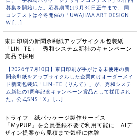
日、「宇和島パッケージデザインコンテスト」の作品
募集を開始した。応募期間は9月30日正午まで。 同
コンテストは今冬開催の「UWAJIMA ART DESIGN
W […]
東日印刷の新聞余剰紙アップサイクル包装紙
「LIN-TE」 秀和システム新社のキャンペーン
賞品で採用
【2026年7月10日】東日印刷が手がける未使用の新
聞余剰紙をアップサイクルした企業向けオーダーメイ
ド新聞包装紙「LIN-TE（りんて）」が、秀和システ
ム新社の1周年記念キャンペーン賞品として採用され
た。公式SNS「X」 […]
トライフ 紙パッケージ製作サービス
「MyPUP」を会員登録不要で利用可能に AIデ
ザイン提案から見積まで気軽に体験