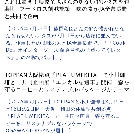
これは驚き！藤原竜也さんの切ない顔レタスを包
装!! フードロス削減施策 味の素がJA全農長野
と共同で企画
【2026年7月23日】藤原竜也さんの顔が描かれたな
んとも切ないレタスが7月21日から店頭に並んでい
る。企画したのは味の素とJA全農長野で、「『Cook
Do』オイスターソース 藤原竜也の『買ってくレタ
ス』」の名称でパッ […]
TOPPAN大阪拠点「PLAT UMEKITA」で小川珈
琲と 共同企画展「エシカルな週末」開催 森を
守るコーヒーとサステナブルパッケージがテーマ
【2026年7月22日】TOPPANと小川珈琲は8月15日
と16日の2日間、大阪・梅田の体験型共創拠点
「PLAT UMEKITA」で、共同企画展「森を守るコー
ヒーを、サステナブルなパッケージで
OGAWA×TOPPANが届 […]