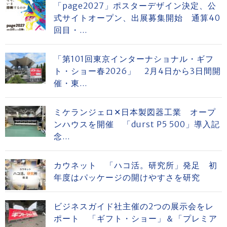
「page2027」ポスターデザイン決定、公
式サイトオープン、出展募集開始 通算40
回目・...
「第101回東京インターナショナル・ギフ
ト・ショー春2026」 2月4日から3日間開
催・東...
ミケランジェロ✕日本製図器工業 オープ
ンハウスを開催 「durst P5 500」導入記
念...
カウネット 「ハコ活。研究所」発足 初
年度はパッケージの開けやすさを研究
ビジネスガイド社主催の2つの展示会をレ
ポート 「ギフト・ショー」＆「プレミア