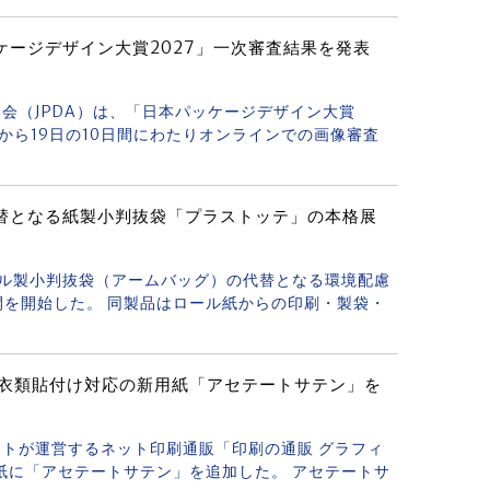
ケージデザイン大賞2027」一次審査結果を発表
協会（JPDA）は、「日本パッケージデザイン大賞
日から19日の10日間にわたりオンラインでの画像審査
替となる紙製小判抜袋「プラストッテ」の本格展
ニール製小判抜袋（アームバッグ）の代替となる環境配慮
を開始した。 同製品はロール紙からの印刷・製袋・
に衣類貼付け対応の新用紙「アセテートサテン」を
ントが運営するネット印刷通販「印刷の通販 グラフィ
紙に「アセテートサテン」を追加した。 アセテートサ