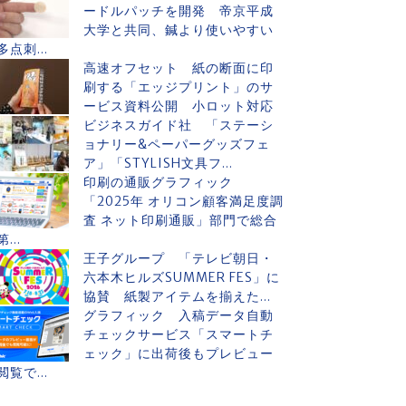
ードルパッチを開発 帝京平成
大学と共同、鍼より使いやすい
多点刺...
高速オフセット 紙の断面に印
刷する「エッジプリント」のサ
ービス資料公開 小ロット対応
ビジネスガイド社 「ステーシ
ョナリー&ペーパーグッズフェ
ア」「STYLISH文具フ...
印刷の通販グラフィック
「2025年 オリコン顧客満足度調
査 ネット印刷通販」部門で総合
第...
王子グループ 「テレビ朝日・
六本木ヒルズSUMMER FES」に
協賛 紙製アイテムを揃えた...
グラフィック 入稿データ自動
チェックサービス「スマートチ
ェック」に出荷後もプレビュー
閲覧で...