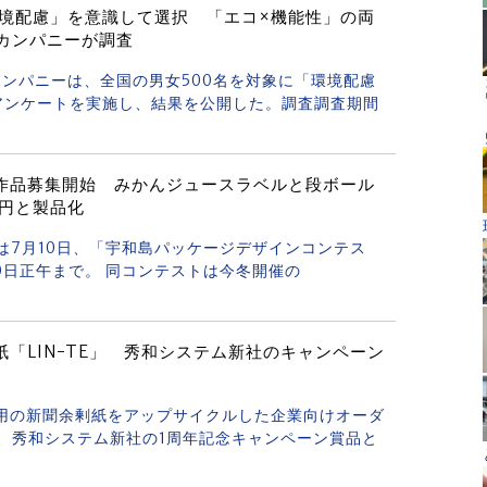
環境配慮」を意識して選択 「エコ×機能性」の両
スカカンパニーが調査
アスカカンパニーは、全国の男女500名を対象に「環境配慮
アンケートを実施し、結果を公開した。調査調査期間
作品募集開始 みかんジュースラベルと段ボール
万円と製品化
トは7月10日、「宇和島パッケージデザインコンテス
0日正午まで。 同コンテストは今冬開催の
「LIN-TE」 秀和システム新社のキャンペーン
未使用の新聞余剰紙をアップサイクルした企業向けオーダ
が、秀和システム新社の1周年記念キャンペーン賞品と