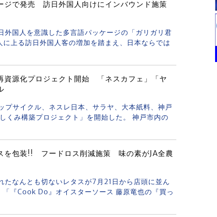
ージで発売 訪日外国人向けにインバウンド施策
、訪日外国人を意識した多言語パッケージの「ガリガリ君
万人に上る訪日外国人客の増加を踏まえ、日本ならでは
ジ再資源化プロジェクト開始 「ネスカフェ」「ヤ
ル
日、アップサイクル、ネスレ日本、サラヤ、大本紙料、神戸
しくみ構築プロジェクト」を開始した。 神戸市内の
を包装!! フードロス削減施策 味の素がJA全農
かれたなんとも切ないレタスが7月21日から店頭に並ん
「『Cook Do』オイスターソース 藤原竜也の『買っ