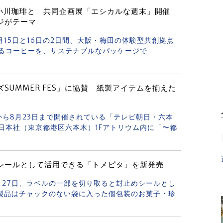
TA」で小川珈琲と 共同企画展「エシカルな週末」開催
ジがテーマ
は8月15日と16日の2日間、大阪・梅田の体験型共創拠点
を守るコーヒーを、サステナブルなパッケージで
UMMER FES」に協賛 紙製アイテムを揃えた
日から8月23日まで開催されている「テレビ朝日・六本
ビ朝日本社（東京都港区六本木）1Fアトリウム内に「〜都
シールとして活用できる「トメピタ」を新発売
7月27日、ラベルの一部を切り取ると封止めシールとし
製品はチャックのない袋に入った個包装のお菓子・珍