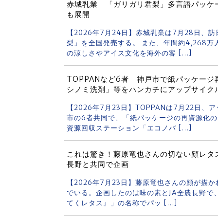
赤城乳業 「ガリガリ君梨」多言語パッケ
も展開
【2026年7月24日】赤城乳業は7月28日
梨」を全国発売する。 また、年間約4,268
の涼しさやアイス文化を海外の客 […]
TOPPANなど6者 神戸市で紙パッケー
シノミ洗剤」等をハンカチにアップサイク
【2026年7月23日】TOPPANは7月22
市の6者共同で、「紙パッケージの再資源化の
資源回収ステーション「エコノバ […]
これは驚き！藤原竜也さんの切ない顔レタス
長野と共同で企画
【2026年7月23日】藤原竜也さんの顔が描
でいる。企画したのは味の素とJA全農長野で、
てくレタス』」の名称でパッ […]