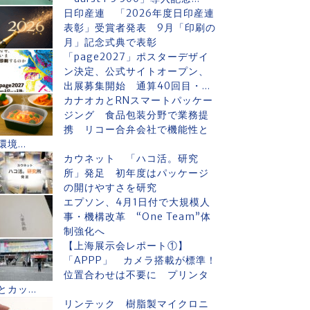
日印産連 「2026年度日印産連
表彰」受賞者発表 9月「印刷の
月」記念式典で表彰
「page2027」ポスターデザイ
ン決定、公式サイトオープン、
出展募集開始 通算40回目・...
カナオカとRNスマートパッケー
ジング 食品包装分野で業務提
携 リコー合弁会社で機能性と
環境...
カウネット 「ハコ活。研究
所」発足 初年度はパッケージ
の開けやすさを研究
エプソン、4月1日付で大規模人
事・機構改革 “One Team”体
制強化へ
【上海展示会レポート①】
「APPP」 カメラ搭載が標準！
位置合わせは不要に プリンタ
とカッ...
リンテック 樹脂製マイクロニ