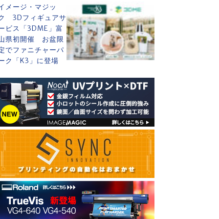
イメージ・マジッ
ク 3Dフィギュアサ
ービス「3DME」富
山県初開催 お盆限
定でファニチャーパ
ーク「K3」に登場