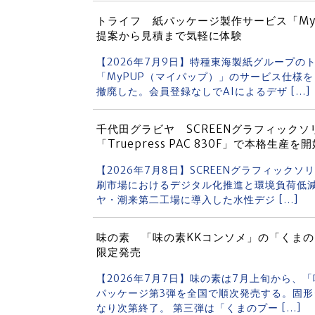
トライフ 紙パッケージ製作サービス「My
提案から見積まで気軽に体験
【2026年7月9日】特種東海製紙グループ
「MyPUP（マイパップ）」のサービス仕様
撤廃した。会員登録なしでAIによるデザ […]
千代田グラビヤ SCREENグラフィッ
「Truepress PAC 830F」で本格生産を
【2026年7月8日】SCREENグラフィック
刷市場におけるデジタル化推進と環境負荷低
ヤ・潮来第二工場に導入した水性デジ […]
味の素 「味の素KKコンソメ」の「くま
限定発売
【2026年7月7日】味の素は7月上旬から、
パッケージ第3弾を全国で順次発売する。固形
なり次第終了。 第三弾は「くまのプー […]