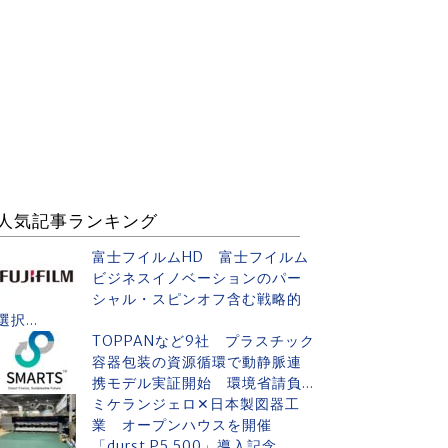
人気記事ランキング
富士フイルムHD 富士フイルム
ビジネスイノベーションのパー
シャル・スピンオフ含む戦略的
選択...
TOPPANなど9社 プラスチック
容器包装の資源循環で動静脈連
携モデル実証開始 環境省請負...
ミケランジェロ✕日本製図器工
業 オープンハウスを開催
「durst P5 500」導入記念...