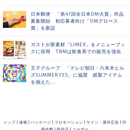
日本郵便 「第41回全日本DM大賞」作品
募集開始 初応募者向け「DMグロース
賞」を新設
ガストが新素材「LIMEX」をメニューブッ
クに採用 TBMは飲食系での販売を強化
王子グループ 「テレビ朝日・六本木ヒル
ズSUMMER FES」に協賛 紙製アイテム
を揃えた...
トップ
|
速報
|
パッケージ
|
プロモーション
|
サイン・屋外広告
|
印
刷全般
|
販促品
|
ユーザー