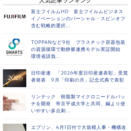
人気記事ランキング
富士フイルムHD 富士フイルムビジネス
イノベーションのパーシャル・スピンオフ
含む戦略的選択...
TOPPANなど9社 プラスチック容器包装
の資源循環で動静脈連携モデル実証開始
環境省請負...
日印産連 「2026年度日印産連表彰」受賞
者発表 9月「印刷の月」記念式典で表彰
リンテック 樹脂製マイクロニードルパッ
チを開発 帝京平成大学と共同、鍼より使
いやすい多点刺...
エプソン、4月1日付で大規模人事・機構改