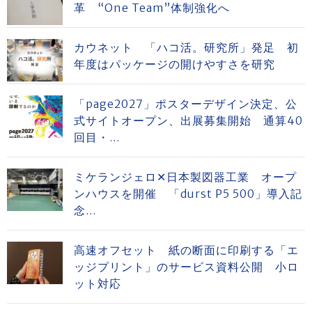
革 “One Team”体制強化へ
カウネット 「ハコ活。研究所」発足 初
年度はパッケージの開けやすさを研究
「page2027」ポスターデザイン決定、公
式サイトオープン、出展募集開始 通算40
回目・...
ミケランジェロ✕日本製図器工業 オープ
ンハウスを開催 「durst P5 500」導入記
念...
高速オフセット 紙の断面に印刷する「エ
ッジプリント」のサービス資料公開 小ロ
ット対応