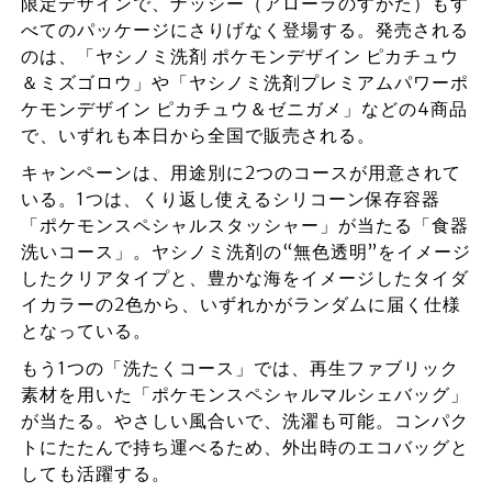
限定デザインで、ナッシー（アローラのすがた）もす
べてのパッケージにさりげなく登場する。発売される
のは、「ヤシノミ洗剤 ポケモンデザイン ピカチュウ
＆ミズゴロウ」や「ヤシノミ洗剤プレミアムパワーポ
ケモンデザイン ピカチュウ＆ゼニガメ」などの4商品
で、いずれも本日から全国で販売される。
キャンペーンは、用途別に2つのコースが用意されて
いる。1つは、くり返し使えるシリコーン保存容器
「ポケモンスペシャルスタッシャー」が当たる「食器
洗いコース」。ヤシノミ洗剤の“無色透明”をイメージ
したクリアタイプと、豊かな海をイメージしたタイダ
イカラーの2色から、いずれかがランダムに届く仕様
となっている。
もう1つの「洗たくコース」では、再生ファブリック
素材を用いた「ポケモンスペシャルマルシェバッグ」
が当たる。やさしい風合いで、洗濯も可能。コンパク
トにたたんで持ち運べるため、外出時のエコバッグと
しても活躍する。