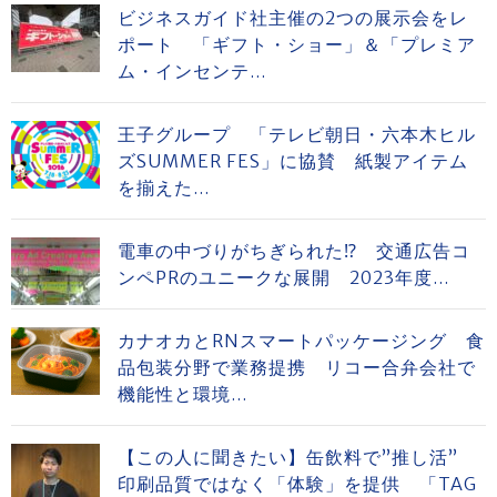
ビジネスガイド社主催の2つの展示会をレ
ポート 「ギフト・ショー」＆「プレミア
ム・インセンテ...
王子グループ 「テレビ朝日・六本木ヒル
ズSUMMER FES」に協賛 紙製アイテム
を揃えた...
電車の中づりがちぎられた⁉ 交通広告コ
ンペPRのユニークな展開 2023年度...
カナオカとRNスマートパッケージング 食
品包装分野で業務提携 リコー合弁会社で
機能性と環境...
【この人に聞きたい】缶飲料で”推し活”
印刷品質ではなく「体験」を提供 「TAG