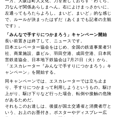
一方、大阪は町人文化、刀を差しておらず「わてら、
刀なんぞ関係あらしまへん。右によけまっさかいに、
左通ってもろたらよろし。まいど。まいど」的な感じ
で、ルールが決まったはずだ（あくまでも記者の主観
です）。
「みんなで手すりにつかまろう」キャンペーン開始
長い前置きは終了して、ニュースです。
日本エレベーター協会をはじめ、全国の鉄道事業者51
社、商業施設、森ビル、羽田空港、成田空港、日本民
営鉄道協会、日本地下鉄協会は7月21日（火）から、
「エスカレーター『みんなで手すりにつかまろう』キ
ャンペーン」を開始する。
同キャンペーンでは、エスカレーターでは立ち止ま
り、手すりにつかまって利用しようというもの。駆け
上がり、駆け下りなど行った場合、転倒や接触の危険
があるためだ。
それもこのお達しは、後援が国土交通省と消費者庁と
いう、お上のお墨付き。ポスターやディスプレー広