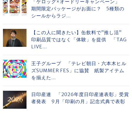
「ケロッグ×オードリーキャンペーン」
期間限定パッケージがお面に？ 5種類の
シールからラジ...
【この人に聞きたい】缶飲料で”推し活”
印刷品質ではなく「体験」を提供 「TAG
LIVE...
王子グループ 「テレビ朝日・六本木ヒル
ズSUMMER FES」に協賛 紙製アイテム
を揃えた...
日印産連 「2026年度日印産連表彰」受賞
者発表 9月「印刷の月」記念式典で表彰