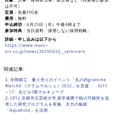
対象
：人事・採用担当者、経営者など（同業者の参加
は不可）
定員
：先着100名
費用
：無料
申込締切
：6月23日（月）午後6時まで
参加特典
：当日資料「採用しない採用戦略」
詳細・申し込みは以下から
https://www.maru-
sin.co.jp/news/20250626_seminar4
関連記事:
寺岡精工 量り売りのイベント「丸の内gramme
Marché （グラムマルシェ）2022」を支援 6/15
～17、丸ビル1階マルキューブ
GPIと京都市立芸術大学 産学連携で紙の可能性を追
求した研究プログラムを実施 主力の板紙
「AquaKote」を活用