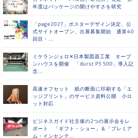
年度はパッケージの開けやすさを研究
「page2027」ポスターデザイン決定、公
式サイトオープン、出展募集開始 通算40
回目・...
ミケランジェロ✕日本製図器工業 オープ
ンハウスを開催 「durst P5 500」導入記
念...
高速オフセット 紙の断面に印刷する「エ
ッジプリント」のサービス資料公開 小ロ
ット対応
ビジネスガイド社主催の2つの展示会をレ
ポート 「ギフト・ショー」＆「プレミア
ム・インセンテ...