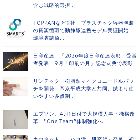
含む戦略的選択...
TOPPANなど9社 プラスチック容器包装
の資源循環で動静脈連携モデル実証開始
環境省請負...
日印産連 「2026年度日印産連表彰」受賞
者発表 9月「印刷の月」記念式典で表彰
リンテック 樹脂製マイクロニードルパッ
チを開発 帝京平成大学と共同、鍼より使
いやすい多点刺...
エプソン、4月1日付で大規模人事・機構改
革 “One Team”体制強化へ
カウネット 「ハコ活。研究所」発足 初