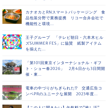
カナオカとRNスマートパッケージング 食
品包装分野で業務提携 リコー合弁会社で
機能性と環境...
王子グループ 「テレビ朝日・六本木ヒル
ズSUMMER FES」に協賛 紙製アイテム
を揃えた...
「第101回東京インターナショナル・ギフ
ト・ショー春2026」 2月4日から3日間開
催・東...
電車の中づりがちぎられた⁉ 交通広告コ
ンペPRのユニークな展開 2023年度...
【この人に聞きたい】缶飲料で”推し活”