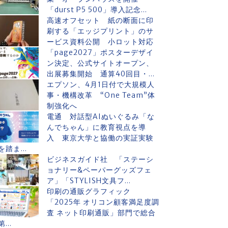
「durst P5 500」導入記念...
高速オフセット 紙の断面に印
刷する「エッジプリント」のサ
ービス資料公開 小ロット対応
「page2027」ポスターデザイ
ン決定、公式サイトオープン、
出展募集開始 通算40回目・...
エプソン、4月1日付で大規模人
事・機構改革 “One Team”体
制強化へ
電通 対話型AIぬいぐるみ「な
んでちゃん」に教育視点を導
入 東京大学と協働の実証実験
を踏ま...
ビジネスガイド社 「ステーシ
ョナリー&ペーパーグッズフェ
ア」「STYLISH文具フ...
印刷の通販グラフィック
「2025年 オリコン顧客満足度調
査 ネット印刷通販」部門で総合
第...