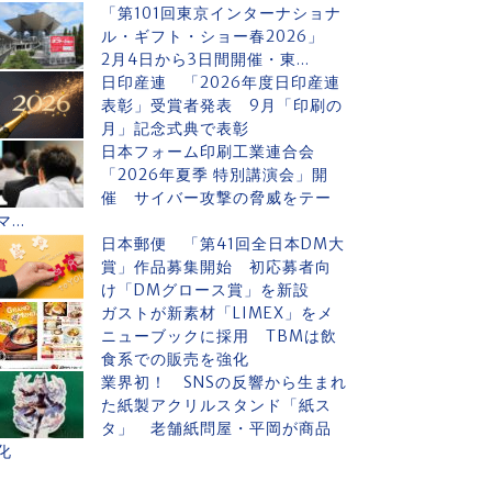
「第101回東京インターナショナ
ル・ギフト・ショー春2026」
2月4日から3日間開催・東...
日印産連 「2026年度日印産連
表彰」受賞者発表 9月「印刷の
月」記念式典で表彰
日本フォーム印刷工業連合会
「2026年夏季 特別講演会」開
催 サイバー攻撃の脅威をテー
マ...
日本郵便 「第41回全日本DM大
賞」作品募集開始 初応募者向
け「DMグロース賞」を新設
ガストが新素材「LIMEX」をメ
ニューブックに採用 TBMは飲
食系での販売を強化
業界初！ SNSの反響から生まれ
た紙製アクリルスタンド「紙ス
タ」 老舗紙問屋・平岡が商品
化