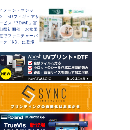
イメージ・マジッ
ク 3Dフィギュアサ
ービス「3DME」富
山県初開催 お盆限
定でファニチャーパ
ーク「K3」に登場