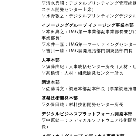
▽清水秀昭：デジタルプリンティング管理統
ステム開発センター上席）
▽水野敦之：デジタルプリンティングデジタ
イメージンググループ イメージング事業本部
▽本田典之：IMG第一事業部副事業部長並びに
事業部長）
▽米井一嘉：IMG第一マーケティングセンタ
▽吉川一勝：IMG開発統括部門副統括部門長（
人事本部
▽須藤由紀：人事統括センター所長（人材・
▽髙橋慎：人材・組織開発センター所長
調達本部
▽佐藤博文：調達本部副本部長（事業調達推
基盤技術開発本部
▽久保田純：材料技術開発センター所長
デジタルビジネスプラットフォーム開発本部
▽中原鉱一：メディカルソフトウェア技術開
長）