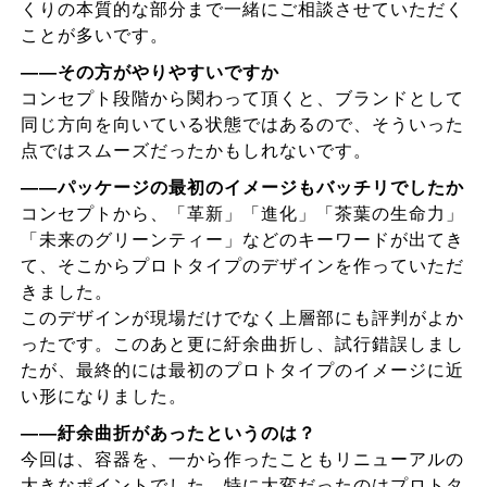
くりの本質的な部分まで一緒にご相談させていただく
ことが多いです。
――その方がやりやすいですか
コンセプト段階から関わって頂くと、ブランドとして
同じ方向を向いている状態ではあるので、そういった
点ではスムーズだったかもしれないです。
――パッケージの最初のイメージもバッチリでしたか
コンセプトから、「革新」「進化」「茶葉の生命力」
「未来のグリーンティー」などのキーワードが出てき
て、そこからプロトタイプのデザインを作っていただ
きました。
このデザインが現場だけでなく上層部にも評判がよか
ったです。このあと更に紆余曲折し、試行錯誤しまし
たが、最終的には最初のプロトタイプのイメージに近
い形になりました。
――紆余曲折があったというのは？
今回は、容器を、一から作ったこともリニューアルの
大きなポイントでした。特に大変だったのはプロトタ