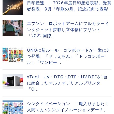
日印産連 「2026年度日印産連表彰」受賞
者発表 9月「印刷の月」記念式典で表彰
エプソン ロボットアームにフルカラーイ
ンクジェット搭載し立体物にプリント
「2022 国際...
UNOに新ルール コラボカードが一挙に3
つ登場 「ドラえもん」「ドラゴンボー
ル」「ワンピー...
xTool UV・DTG・DTF・UV DTFを1台
に統合したマルチマテリアルプリンタ
「O...
シンクイノベーション 「魔入りました！
入間くん×シンクイノベーションデー！」