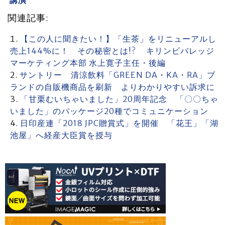
講演
関連記事:
【この人に聞きたい！】「生茶」をリニューアルし
売上144%に！ その秘密とは!? キリンビバレッジ
マーケティング本部 水上寛子主任・後編
サントリー 清涼飲料「GREEN DA・KA・RA」ブ
ランドの自販機商品を刷新 よりわかりやすい訴求に
「甘栗むいちゃいました」20周年記念 「〇〇ちゃ
いました」のパッケージ20種でコミュニケーション
日印産連「2018 JPC贈賞式」を開催 「花王」「湖
池屋」へ経産大臣賞を授与