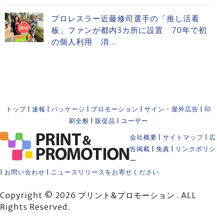
プロレスラー近藤修司選手の「推し活看
板」ファンが都内3カ所に設置 70年で初
の個人利用 消...
トップ
|
速報
|
パッケージ
|
プロモーション
|
サイン・屋外広告
|
印
刷全般
|
販促品
|
ユーザー
会社概要
|
サイトマップ
|
広
告掲載
|
免責
|
リンクポリシ
ー
|
お問い合わせ
|
ニュースリリースをお寄せください
Copyright © 2026 プリント&プロモーション . ALL
Rights Reserved.