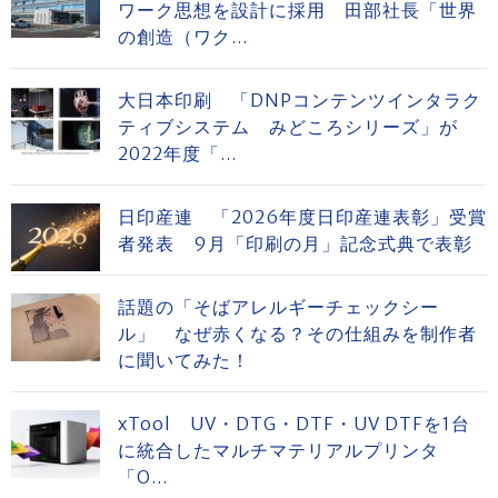
ワーク思想を設計に採用 田部社長「世界
の創造（ワク...
大日本印刷 「DNPコンテンツインタラク
ティブシステム みどころシリーズ」が
2022年度「...
日印産連 「2026年度日印産連表彰」受賞
者発表 9月「印刷の月」記念式典で表彰
話題の「そばアレルギーチェックシー
ル」 なぜ赤くなる？その仕組みを制作者
に聞いてみた！
xTool UV・DTG・DTF・UV DTFを1台
に統合したマルチマテリアルプリンタ
「O...