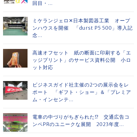
回目・...
ミケランジェロ✕日本製図器工業 オープ
ンハウスを開催 「durst P5 500」導入記
念...
高速オフセット 紙の断面に印刷する「エ
ッジプリント」のサービス資料公開 小ロ
ット対応
ビジネスガイド社主催の2つの展示会をレ
ポート 「ギフト・ショー」＆「プレミア
ム・インセンテ...
電車の中づりがちぎられた⁉ 交通広告コ
ンペPRのユニークな展開 2023年度...