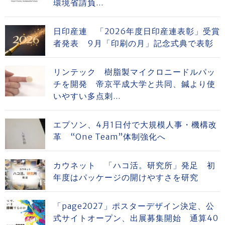
環境省請負...
日印産連 「2026年度日印産連表彰」受賞
者発表 9月「印刷の月」記念式典で表彰
リンテック 樹脂製マイクロニードルパッ
チを開発 帝京平成大学と共同、鍼より使
いやすい多点刺...
エプソン、4月1日付で大規模人事・機構改
革 “One Team”体制強化へ
カウネット 「ハコ活。研究所」発足 初
年度はパッケージの開けやすさを研究
「page2027」ポスターデザイン決定、公
式サイトオープン、出展募集開始 通算40