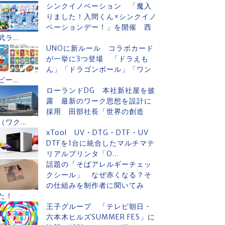
シンクイノベーション 「魔入
りました！入間くん×シンクイノ
ベーションデー！」を開催 西
武ラ...
UNOに新ルール コラボカード
が一挙に3つ登場 「ドラえも
ん」「ドラゴンボール」「ワン
ピー...
ローランドDG 本社新社屋を披
露 最新のワーク思想を設計に
採用 田部社長「世界の創造
（ワク...
xTool UV・DTG・DTF・UV
DTFを1台に統合したマルチマテ
リアルプリンタ「O...
話題の「そばアレルギーチェッ
クシール」 なぜ赤くなる？そ
の仕組みを制作者に聞いてみ
た！
王子グループ 「テレビ朝日・
六本木ヒルズSUMMER FES」に