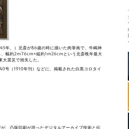
845年、）北斎が86歳の時に描いた肉筆画で、牛嶋神
幅約2m76cm×縦約1m26cmという北斎晩年最大
関東大震災で焼失した。
0号（1910年刊）などに、掲載された白黒コロタイ
だが、凸版印刷が培ったデジタルアーカイブ技術と伝