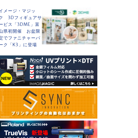
イメージ・マジッ
ク 3Dフィギュアサ
ービス「3DME」富
山県初開催 お盆限
定でファニチャーパ
ーク「K3」に登場