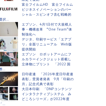
富士フイルムHD 富士フイルム
ビジネスイノベーションのパー
シャル・スピンオフ含む戦略的
選択...
エプソン、4月1日付で大規模人
事・機構改革 “One Team”体
制強化へ
デジタ、印刷サービス「エアプ
リ」全面リニューアル Web版
提供開始
エプソン ロボットアームにフ
ルカラーインクジェット搭載し
立体物にプリント 「2022 国
際...
日印産連 「2026年度日印産連
表彰」受賞者発表 9月「印刷の
月」記念式典で表彰
大日本印刷 「DNPコンテンツ
インタラクティブシステム み
どころシリーズ」が2022年度
「...