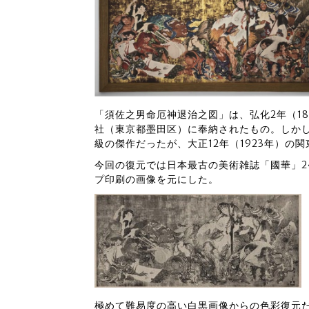
「須佐之男命厄神退治之図」は、弘化2年（1
社（東京都墨田区）に奉納されたもの。しかし、
級の傑作だったが、大正12年（1923年）の
今回の復元では日本最古の美術雑誌「國華」24
プ印刷の画像を元にした。
極めて難易度の高い白黒画像からの色彩復元