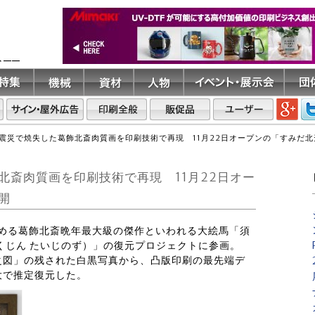
ト――
震災で焼失した葛飾北斎肉質画を印刷技術で再現 11月22日オープンの「すみだ
北斎肉質画を印刷技術で再現 11月22日オー
開
が進める葛飾北斎晩年最大級の傑作といわれる大絵馬「須
くじん たいじのず）」の復元プロジェクトに参画。
之図」の残された白黒写真から、凸版印刷の最先端デ
大で推定復元した。