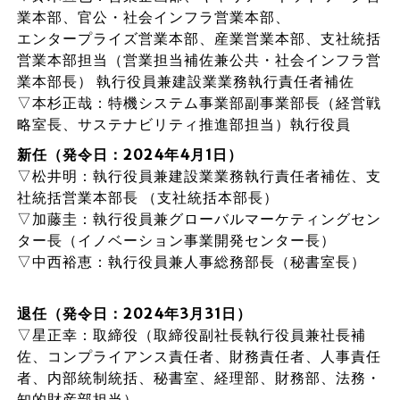
業本部、官公・社会インフラ営業本部、
エンタープライズ営業本部、産業営業本部、支社統括
営業本部担当（営業担当補佐兼公共・社会インフラ営
業本部長） 執行役員兼建設業業務執行責任者補佐
▽本杉正哉：特機システム事業部副事業部長（経営戦
略室長、サステナビリティ推進部担当）執行役員
新任（発令日：2024年4月1日）
▽松井明：執行役員兼建設業業務執行責任者補佐、支
社統括営業本部長 （支社統括本部長）
▽加藤圭：執行役員兼グローバルマーケティングセン
ター長（イノベーション事業開発センター長）
▽中西裕恵：執行役員兼人事総務部長（秘書室長）
退任（発令日：2024年3月31日）
▽星正幸：取締役（取締役副社長執行役員兼社長補
佐、コンプライアンス責任者、財務責任者、人事責任
者、内部統制統括、秘書室、経理部、財務部、法務・
知的財産部担当）