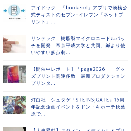
アイドック 「bookend」アプリで漢検公
式テキストのセブン-イレブン「ネットプ
リント」...
リンテック 樹脂製マイクロニードルパッ
チを開発 帝京平成大学と共同、鍼より使
いやすい多点刺...
【開催中レポート】「page2026」 グッ
ズプリント関連多数 最新プロダクション
プリンタ...
灯白社 シュタゲ『STEINS;GATE』15周
年記念企画イベントをドン・キホーテ秋葉
原で...
【人事異動】キヤノン メディカルとプリ