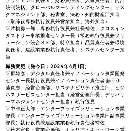
プライアンス責任者、財務責任者、人事責任者、内部
統制統括、グローバルマーケティングセンター、リス
クマネジメント部、秘書室、法務・知的財産部担当
（取締役専務執行役員兼営業担当、海外担当）
▽片桐勇一郎：専務執行役員兼社長補佐、クロスイン
ダストリー事業推進センター長（常務執行役員兼ソリ
ューション統合ＳＥ部、特命担当）品質責任者兼環境
責任者、建設業業務執行責任者、システムセンター担
当
職務変更（発令日：2024年4月1日）
▽原雄彦：デジタル責任者兼イノベーション事業開発
センター長執行役員兼イノベーション責任者 藤▽伊
藤貴志：経営企画部、サステナビリティ推進部、ビジ
ネスサービスセンター担当（経営企画部長、デリバリ
ーマネジメントセンター担当）執行役員
▽中津正太郎：エンタープライズソリューション事業
部長（エンタープライズソリューション事業部副事業
部長）執行役員兼建設業業務執行責任者補佐
▽鈴木宣也：営業企画部、キャリア・ネットワーク営