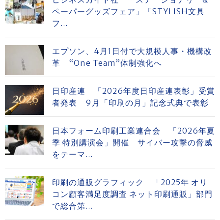
ペーパーグッズフェア」「STYLISH文具
フ...
エプソン、4月1日付で大規模人事・機構改
革 “One Team”体制強化へ
日印産連 「2026年度日印産連表彰」受賞
者発表 9月「印刷の月」記念式典で表彰
日本フォーム印刷工業連合会 「2026年夏
季 特別講演会」開催 サイバー攻撃の脅威
をテーマ...
印刷の通販グラフィック 「2025年 オリ
コン顧客満足度調査 ネット印刷通販」部門
で総合第...