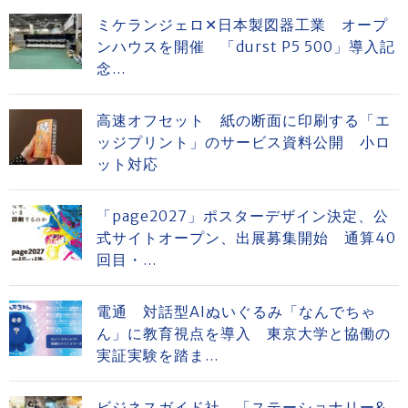
ミケランジェロ✕日本製図器工業 オープ
ンハウスを開催 「durst P5 500」導入記
念...
高速オフセット 紙の断面に印刷する「エ
ッジプリント」のサービス資料公開 小ロ
ット対応
「page2027」ポスターデザイン決定、公
式サイトオープン、出展募集開始 通算40
回目・...
電通 対話型AIぬいぐるみ「なんでちゃ
ん」に教育視点を導入 東京大学と協働の
実証実験を踏ま...
ビジネスガイド社 「ステーショナリー&