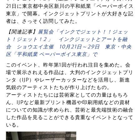
21日に東京都中央区新川の平和紙業「ペーパーボイス
東京」で開幕。インクジェットプリントが大好きな記
者は、さっそく訪問してみた。
【関連記事】
展覧会「インクでジェット！！ジェッ
ト！ジェット！2 」 インクジェットとアートを融
合 ショウエイ主催 10月21日～29日 東京・中央
区「平和紙業 ペーパーボイス東京」で
このイベント、昨年第1回が行われ注目を集めた。会
場で展示されえる作品は、大判のインクジェットプリ
ンタ（IJP）やレーザーカッターなどを活用し、新進
気鋭のアーティストたちが作り上げたもの。
アーティストたちには芸術家としての力量はもちろ
ん、IJPなど最新プリント機器や印刷用紙などの資材
についての知識が求められ、芸術と最先端技術の融合
した作品を見ることができる貴重なイベントとなって
いる。