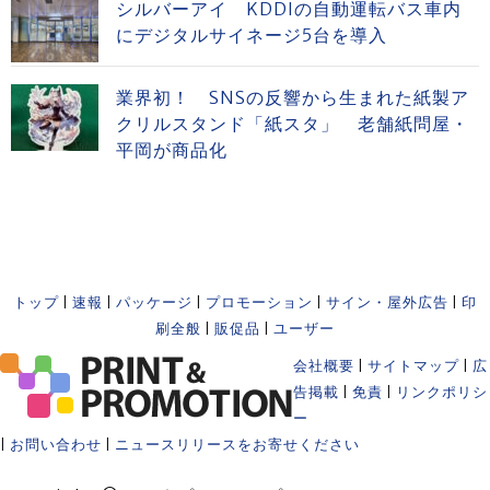
シルバーアイ KDDIの自動運転バス車内
にデジタルサイネージ5台を導入
業界初！ SNSの反響から生まれた紙製ア
クリルスタンド「紙スタ」 老舗紙問屋・
平岡が商品化
トップ
|
速報
|
パッケージ
|
プロモーション
|
サイン・屋外広告
|
印
刷全般
|
販促品
|
ユーザー
会社概要
|
サイトマップ
|
広
告掲載
|
免責
|
リンクポリシ
ー
|
お問い合わせ
|
ニュースリリースをお寄せください