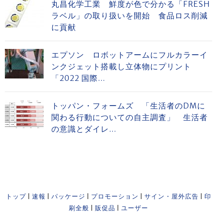
丸昌化学工業 鮮度が色で分かる「FRESH
ラベル」の取り扱いを開始 食品ロス削減
に貢献
エプソン ロボットアームにフルカラーイ
ンクジェット搭載し立体物にプリント
「2022 国際...
トッパン・フォームズ 「生活者のDMに
関わる行動についての自主調査」 生活者
の意識とダイレ...
トップ
|
速報
|
パッケージ
|
プロモーション
|
サイン・屋外広告
|
印
刷全般
|
販促品
|
ユーザー