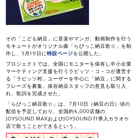
その「こども納豆」に音楽やマンガ、動画制作を行う
モキュートがオリジナル曲「らびっこ納豆歌☆」を制
作し、5月19日に
特設ページ
を公開した。
プロジェクトでは、全国にモニターを保有し中小企業
マーケティング支援を行うラビッツ・コ－コが運営す
る「ラビッツ村」ユーザーを中心に「納豆」に関する
フレーズを募集。保谷納豆スタッフの意見も取り入
れ、歌詞を完成させた。
「らびっこ納豆歌☆」は、7月10日（納豆の日）頃の
配信を予定しており、全国約4,000店舗の
JOYSOUND MAXおよびJOYSOUND f1導入カラオケ
店で歌うことができるという。