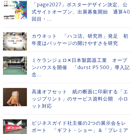
「page2027」ポスターデザイン決定、公
式サイトオープン、出展募集開始 通算40
回目・...
カウネット 「ハコ活。研究所」発足 初
年度はパッケージの開けやすさを研究
ミケランジェロ✕日本製図器工業 オープ
ンハウスを開催 「durst P5 500」導入記
念...
高速オフセット 紙の断面に印刷する「エ
ッジプリント」のサービス資料公開 小ロ
ット対応
ビジネスガイド社主催の2つの展示会をレ
ポート 「ギフト・ショー」＆「プレミア