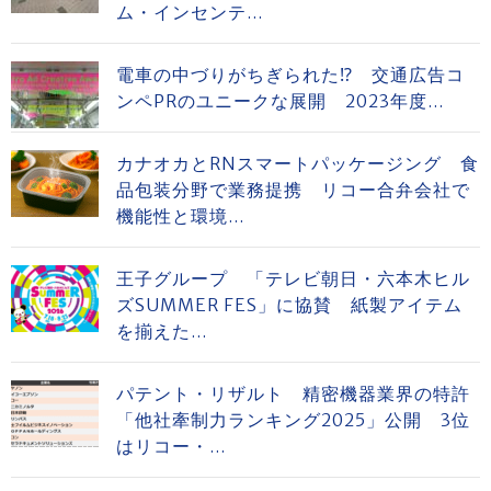
ム・インセンテ...
電車の中づりがちぎられた⁉ 交通広告コ
ンペPRのユニークな展開 2023年度...
カナオカとRNスマートパッケージング 食
品包装分野で業務提携 リコー合弁会社で
機能性と環境...
王子グループ 「テレビ朝日・六本木ヒル
ズSUMMER FES」に協賛 紙製アイテム
を揃えた...
パテント・リザルト 精密機器業界の特許
「他社牽制力ランキング2025」公開 3位
はリコー・...