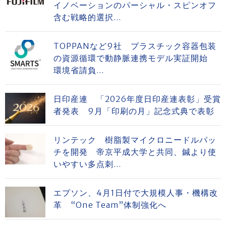
イノベーションのパーシャル・スピンオフ
含む戦略的選択...
TOPPANなど9社 プラスチック容器包装
の資源循環で動静脈連携モデル実証開始
環境省請負...
日印産連 「2026年度日印産連表彰」受賞
者発表 9月「印刷の月」記念式典で表彰
リンテック 樹脂製マイクロニードルパッ
チを開発 帝京平成大学と共同、鍼より使
いやすい多点刺...
エプソン、4月1日付で大規模人事・機構改
革 “One Team”体制強化へ