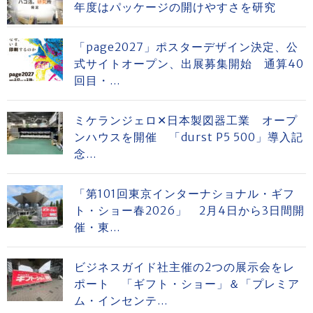
年度はパッケージの開けやすさを研究
「page2027」ポスターデザイン決定、公
式サイトオープン、出展募集開始 通算40
回目・...
ミケランジェロ✕日本製図器工業 オープ
ンハウスを開催 「durst P5 500」導入記
念...
「第101回東京インターナショナル・ギフ
ト・ショー春2026」 2月4日から3日間開
催・東...
ビジネスガイド社主催の2つの展示会をレ
ポート 「ギフト・ショー」＆「プレミア
ム・インセンテ...