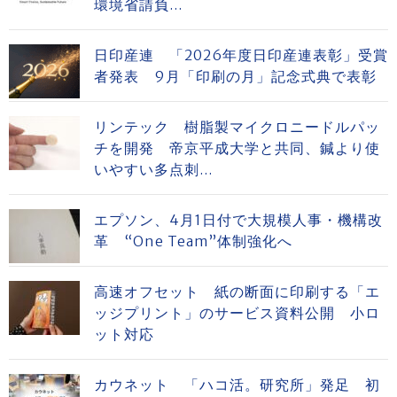
環境省請負...
日印産連 「2026年度日印産連表彰」受賞
者発表 9月「印刷の月」記念式典で表彰
リンテック 樹脂製マイクロニードルパッ
チを開発 帝京平成大学と共同、鍼より使
いやすい多点刺...
エプソン、4月1日付で大規模人事・機構改
革 “One Team”体制強化へ
高速オフセット 紙の断面に印刷する「エ
ッジプリント」のサービス資料公開 小ロ
ット対応
カウネット 「ハコ活。研究所」発足 初