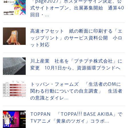
「page2027」ポスターデザイン決定、公
式サイトオープン、出展募集開始 通算40
回目・...
高速オフセット 紙の断面に印刷する「エ
ッジプリント」のサービス資料公開 小ロ
ット対応
川上産業 社名を「プチプチ株式会社」に
変更 10月1日から、資源循環ブランドへ
トッパン・フォームズ 「生活者のDMに
関わる行動についての自主調査」 生活者
の意識とダイレ...
TOPPAN 「TOPPA!!! BASE AKIBA」で
TVアニメ「黄泉のツガイ」コラボ...