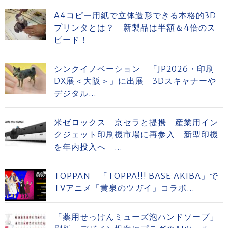
A4コピー用紙で立体造形できる本格的3D
プリンタとは？ 新製品は半額＆4倍のス
ピード！
シンクイノベーション 「JP2026・印刷
DX展＜大阪＞」に出展 3Dスキャナーや
デジタル...
米ゼロックス 京セラと提携 産業用イン
クジェット印刷機市場に再参入 新型印機
を年内投入へ ...
TOPPAN 「TOPPA!!! BASE AKIBA」で
TVアニメ「黄泉のツガイ」コラボ...
「薬用せっけんミューズ泡ハンドソープ」