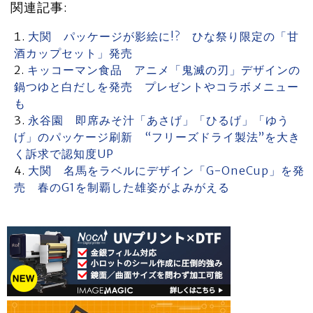
関連記事:
大関 パッケージが影絵に!? ひな祭り限定の「甘
酒カップセット」発売
キッコーマン食品 アニメ「鬼滅の刃」デザインの
鍋つゆと白だしを発売 プレゼントやコラボメニュー
も
永谷園 即席みそ汁「あさげ」「ひるげ」「ゆう
げ」のパッケージ刷新 “フリーズドライ製法”を大き
く訴求で認知度UP
大関 名馬をラベルにデザイン「G-OneCup」を発
売 春のG1を制覇した雄姿がよみがえる