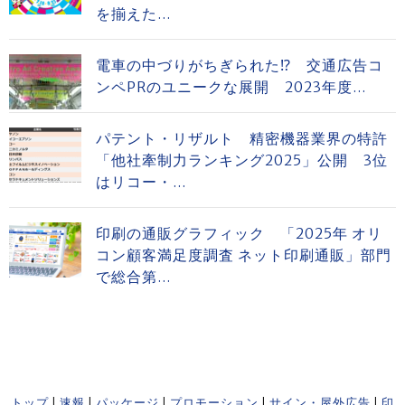
を揃えた...
電車の中づりがちぎられた⁉ 交通広告コ
ンペPRのユニークな展開 2023年度...
パテント・リザルト 精密機器業界の特許
「他社牽制力ランキング2025」公開 3位
はリコー・...
印刷の通販グラフィック 「2025年 オリ
コン顧客満足度調査 ネット印刷通販」部門
で総合第...
トップ
|
速報
|
パッケージ
|
プロモーション
|
サイン・屋外広告
|
印