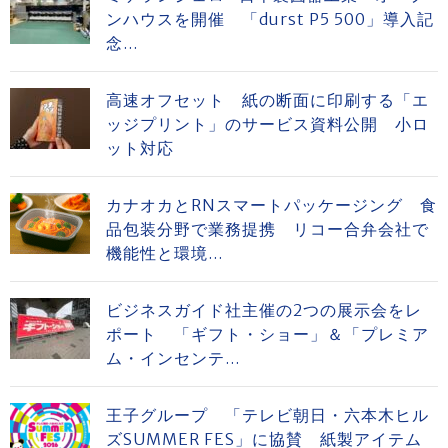
ンハウスを開催 「durst P5 500」導入記
念...
高速オフセット 紙の断面に印刷する「エ
ッジプリント」のサービス資料公開 小ロ
ット対応
カナオカとRNスマートパッケージング 食
品包装分野で業務提携 リコー合弁会社で
機能性と環境...
ビジネスガイド社主催の2つの展示会をレ
ポート 「ギフト・ショー」＆「プレミア
ム・インセンテ...
王子グループ 「テレビ朝日・六本木ヒル
ズSUMMER FES」に協賛 紙製アイテム