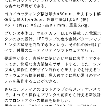
などをカッティングプロッタでで切り抜いて、カタチ
も含めた表現ができる。
出力／カッティング幅は最大480mm、出力ドット解
像度は最大1,440dpi。外形寸法は1,069（幅）
×617（奥行）×622（高さ）mm、重量62kg。
プリンタ本体は、マルチカラーLEDを搭載した電源ボ
タンのみの設計。LEDランプの色や点滅パターンでプ
リンタの状態を判断できるという。その他の操作はす
べて、付属のユーティリティソフトウェアで行う。
視認性が高く、直感的に使いたい項目に素早くアクセ
スでき、快適な出力業務をサポートする。また、シン
プルな操作性でデザイン制作から出力までを行えるソ
フトウェアも標準付属。導入後すぐに思い通りのアイ
テムを製作することができる。
さらに、メディアのセットアップからメンテナンスま
で、すべての操作をプリンタの前面から行える新設計
のフロントアクセス構造を採用した。