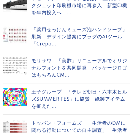
クジェット印刷機市場に再参入 新型印機
を年内投入へ ...
「薬用せっけんミューズ泡ハンドソープ」
刷新 デザイン提案にプラグのAIツール
「Crepo...
モリサワ 「美酢」リニューアルでオリジ
ナルフォントを共同開発 パッケージロゴ
はもちろんCM...
王子グループ 「テレビ朝日・六本木ヒル
ズSUMMER FES」に協賛 紙製アイテム
を揃えた...
トッパン・フォームズ 「生活者のDMに
関わる行動についての自主調査」 生活者