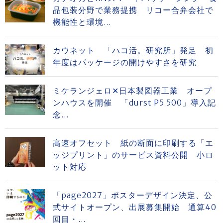
品包装分野で業務提携 リコー合弁会社で
機能性と環境...
カウネット 「ハコ活。研究所」発足 初
年度はパッケージの開けやすさを研究
ミケランジェロ✕日本製図器工業 オープ
ンハウスを開催 「durst P5 500」導入記
念...
高速オフセット 紙の断面に印刷する「エ
ッジプリント」のサービス資料公開 小ロ
ット対応
「page2027」ポスターデザイン決定、公
式サイトオープン、出展募集開始 通算40
回目・...