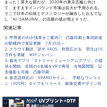
まったく莫大な額だが、2020年の東京五輪に向け
て、ますますインバウンド市場は拡大が予測される。
そこで日本の伝統とテクノロジーが融合したおもてな
し「AI-SAMURAI」の活躍の場が増えそうだ。
関連記事:
甲冑姿のAIが浅草をご案内!? 凸版印刷と東武鉄道
が駅構内で実証実験 7月25日～
クラウド翻訳「訳す YAQS」利用広がる 受注は10
万件を突破 WIPジャパン
観光アプリ「ストリートミュージアムアプリ」の提
供を開始 全国の6名城をVRで再現 古地図閲覧・記
念撮影も可能 凸版印刷
多言語対応の「XPANDサイン」 手軽なワンコイ
ン（500円）タイプをリリース 銀座交通デザイン社