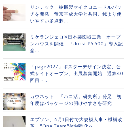
リンテック 樹脂製マイクロニードルパッ
チを開発 帝京平成大学と共同、鍼より使
いやすい多点刺...
ミケランジェロ✕日本製図器工業 オープ
ンハウスを開催 「durst P5 500」導入記
念...
「page2027」ポスターデザイン決定、公
式サイトオープン、出展募集開始 通算40
回目・...
カウネット 「ハコ活。研究所」発足 初
年度はパッケージの開けやすさを研究
エプソン、4月1日付で大規模人事・機構改
革 “One Team”体制強化へ