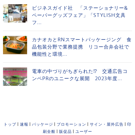
ビジネスガイド社 「ステーショナリー&
ペーパーグッズフェア」「STYLISH文具
フ...
カナオカとRNスマートパッケージング 食
品包装分野で業務提携 リコー合弁会社で
機能性と環境...
電車の中づりがちぎられた⁉ 交通広告コ
ンペPRのユニークな展開 2023年度...
トップ
|
速報
|
パッケージ
|
プロモーション
|
サイン・屋外広告
|
印
刷全般
|
販促品
|
ユーザー