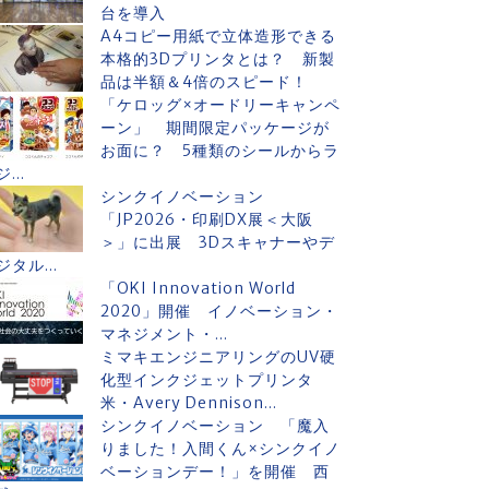
台を導入
A4コピー用紙で立体造形できる
本格的3Dプリンタとは？ 新製
品は半額＆4倍のスピード！
「ケロッグ×オードリーキャンペ
ーン」 期間限定パッケージが
お面に？ 5種類のシールからラ
ジ...
シンクイノベーション
「JP2026・印刷DX展＜大阪
＞」に出展 3Dスキャナーやデ
ジタル...
「OKI Innovation World
2020」開催 イノベーション・
マネジメント・...
ミマキエンジニアリングのUV硬
化型インクジェットプリンタ
米・Avery Dennison...
シンクイノベーション 「魔入
りました！入間くん×シンクイノ
ベーションデー！」を開催 西