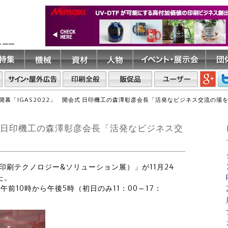
ト――
開幕「IGAS2022」 開会式 日印機工の森澤彰彦会長「活発なビジネス交流の場
会式 日印機工の森澤彰彦会長「活発なビジネス交
際総合印刷テクノロジー&ソリューション展）」が11月24
た。
午前10時から午後5時（初日のみ11：00～17：