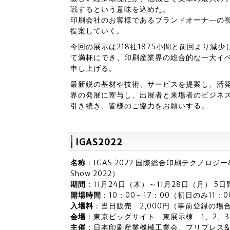
戦するという意味を込めた。
印刷会社のお客様であるブランドオーナ―の
提案していく。
今回の展示は218社1875小間と前回より減
て満杯にでき、印刷産業界の総合的な一大イ
申し上げる。
最新鋭の基材や技術、サービスを提案し、活
界の発展に寄与し、出展者と来場者のビジネ
引き続き、皆様のご協力をお願いする。
IGAS2022
名称
：IGAS 2022 国際総合印刷テクノロジー&ソリ
Show 2022）
期間
：11月24日（木）～11月28日（月） 5日
開場時間
：10：00～17：00（初日のみ11：0
入場料
：当日販売 2,000円（事前登録の場
会場
：東京ビッグサイト 東展示棟 1、2、3
主催
：日本印刷産業機械工業会、プリプレス