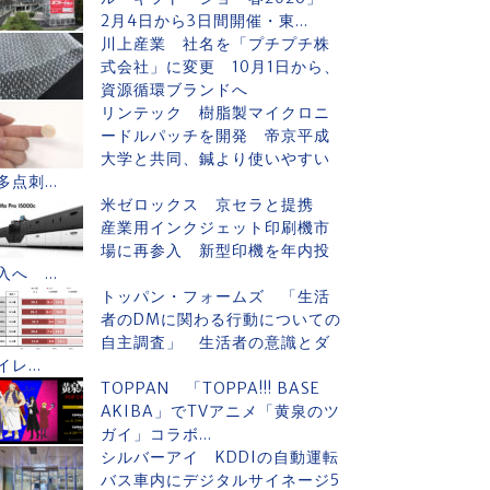
2月4日から3日間開催・東...
川上産業 社名を「プチプチ株
式会社」に変更 10月1日から、
資源循環ブランドへ
リンテック 樹脂製マイクロニ
ードルパッチを開発 帝京平成
大学と共同、鍼より使いやすい
多点刺...
米ゼロックス 京セラと提携
産業用インクジェット印刷機市
場に再参入 新型印機を年内投
入へ ...
トッパン・フォームズ 「生活
者のDMに関わる行動についての
自主調査」 生活者の意識とダ
イレ...
TOPPAN 「TOPPA!!! BASE
AKIBA」でTVアニメ「黄泉のツ
ガイ」コラボ...
シルバーアイ KDDIの自動運転
バス車内にデジタルサイネージ5