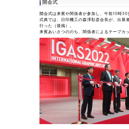
開会式
開会式は来賓や関係者が参加し、午前10時3
式典では、日印機工の森澤彰彦会長が、出展
行った（後掲）。
来賓あいさつののち、関係者によるテープカット