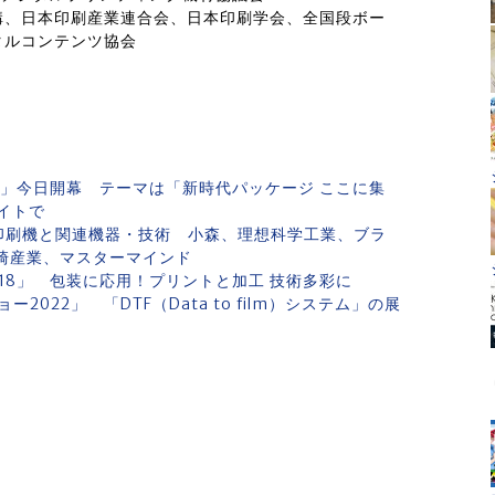
構、日本印刷産業連合会、日本印刷学会、全国段ボー
タルコンテンツ協会
022」今日開幕 テーマは「新時代パッケージ ここに集
イトで
タル印刷機と関連機器・技術 小森、理想科学工業、ブラ
崎産業、マスターマインド
2018」 包装に応用！プリントと加工 技術多彩に
22」 「DTF（Data to film）システム」の展