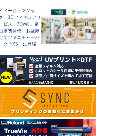
イメージ・マジッ
ク 3Dフィギュアサ
ービス「3DME」富
山県初開催 お盆限
定でファニチャーパ
ーク「K3」に登場