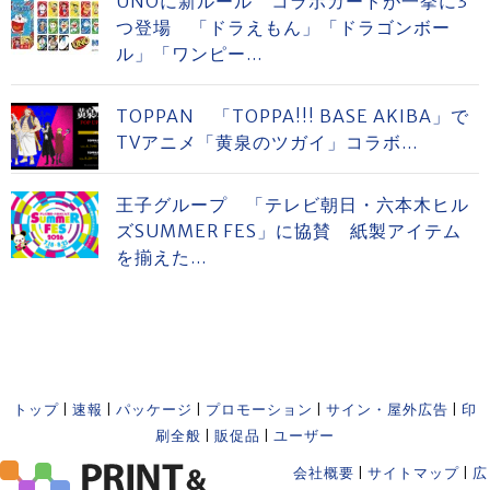
UNOに新ルール コラボカードが一挙に3
つ登場 「ドラえもん」「ドラゴンボー
ル」「ワンピー...
TOPPAN 「TOPPA!!! BASE AKIBA」で
TVアニメ「黄泉のツガイ」コラボ...
王子グループ 「テレビ朝日・六本木ヒル
ズSUMMER FES」に協賛 紙製アイテム
を揃えた...
トップ
|
速報
|
パッケージ
|
プロモーション
|
サイン・屋外広告
|
印
刷全般
|
販促品
|
ユーザー
会社概要
|
サイトマップ
|
広