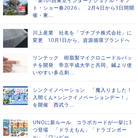
「第101回東京インターナショナル・ギフ
ト・ショー春2026」 2月4日から3日間開
催・東...
川上産業 社名を「プチプチ株式会社」に
変更 10月1日から、資源循環ブランドへ
リンテック 樹脂製マイクロニードルパッ
チを開発 帝京平成大学と共同、鍼より使
いやすい多点刺...
シンクイノベーション 「魔入りました！
入間くん×シンクイノベーションデー！」
を開催 西武ラ...
UNOに新ルール コラボカードが一挙に3
つ登場 「ドラえもん」「ドラゴンボー
ル」「ワンピー...