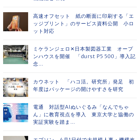
高速オフセット 紙の断面に印刷する「エ
ッジプリント」のサービス資料公開 小ロ
ット対応
ミケランジェロ✕日本製図器工業 オープ
ンハウスを開催 「durst P5 500」導入記
念...
カウネット 「ハコ活。研究所」発足 初
年度はパッケージの開けやすさを研究
電通 対話型AIぬいぐるみ「なんでちゃ
ん」に教育視点を導入 東京大学と協働の
実証実験を踏ま...
エプソン、4月1日付で大規模人事・機構改