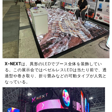
X-NEXT
は、異形のLEDでブース全体を装飾してい
る。この展示会ではベゼルレスLEDは当たり前で、透
過型や巻き取り、折り畳みなどの可動タイプが人気と
なっている。