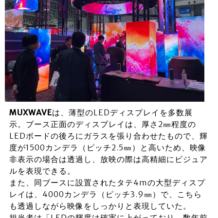
MUXWAVE
は、薄型のLEDディスプレイを多数展
示。ブース正面のディスプレイは、厚さ2㎜程度の
LEDボードの後ろにガラスを張り合わせたもので、輝
度が1500カンデラ（ピッチ2.5㎜）と高いため、映像
非表示の場合は透過し、放映の際は高精細にビジュア
ルを表現できる。
また、同ブースに設置されたタテ4mの大型ディスプ
レイは、4000カンデラ（ピッチ3.9㎜）で、こちら
も透過しながら映像をしっかりと表現していた。
担当者は「LEDの輝度は確実に上がっており、数年前