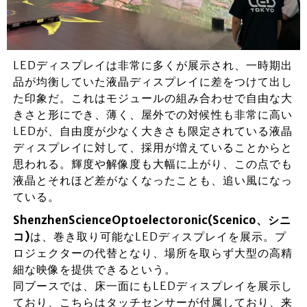
LEDディスプレイは非常に多くが展示され、一時期出
品が均衡していた液晶ディスプレイに差をつけて出し
た印象だ。これはモジュールの組み合わせで自由な大
きさと形にでき、薄く、屋外での対候性も非常に高い
LEDが、自由度が少なく大きさも限定されている液晶
ディスプレイに対して、採用が増えていることからと
思われる。輝度や解像度も大幅に上がり、この点でも
液晶とそれほど差がなくなったことも、追い風になっ
ている。
ShenzhenScienceOptoelectoronic(Scenico、シニ
コ)
は、巻き取り可能なLEDディスプレイを展示。プ
ロジェクターの代替となり、場所を取らず大型の高精
細な映像を提供できるという。
同ブースでは、床一面にもLEDディスプレイを展示し
ており、こちらはタッチセンサーが付属しており、来