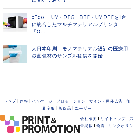
xTool UV・DTG・DTF・UV DTFを1台
に統合したマルチマテリアルプリンタ
「O...
大日本印刷 モノマテリアル設計の医療用
滅菌包材のサンプル提供を開始
トップ
|
速報
|
パッケージ
|
プロモーション
|
サイン・屋外広告
|
印
刷全般
|
販促品
|
ユーザー
会社概要
|
サイトマップ
|
広
告掲載
|
免責
|
リンクポリシ
ー