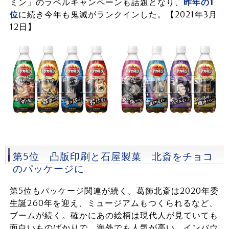
ミン」のラベルキャンペーンも話題となり、
昨年の1
位
に続き今年も鬼滅がランクインした。【2021年3月
12日】
第5位 凸版印刷と石屋製菓 北斎をチョコ
のパッケージに
第5位もパッケージ関連が続く。葛飾北斎は2020年委
生誕260年を迎え、ミュージアムもつくられるなど、
ブームが続く。確かにあの絵柄は現代人が見ていても
面白いものばかりで、海外でも人気が高い。インバウ