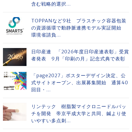
含む戦略的選択...
TOPPANなど9社 プラスチック容器包装
の資源循環で動静脈連携モデル実証開始
環境省請負...
日印産連 「2026年度日印産連表彰」受賞
者発表 9月「印刷の月」記念式典で表彰
「page2027」ポスターデザイン決定、公
式サイトオープン、出展募集開始 通算40
回目・...
リンテック 樹脂製マイクロニードルパッ
チを開発 帝京平成大学と共同、鍼より使
いやすい多点刺...