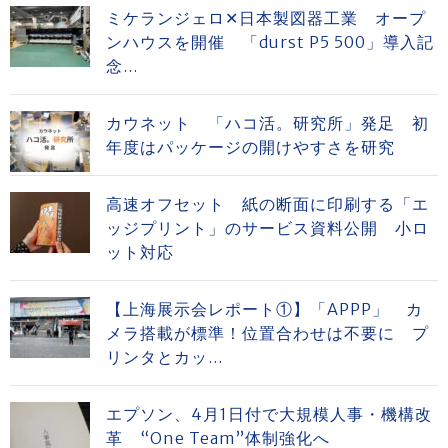
ミケランジェロ✕日本製図器工業 オープ
ンハウスを開催 「durst P5 500」導入記
念...
カウネット 「ハコ活。研究所」発足 初
年度はパッケージの開けやすさを研究
高速オフセット 紙の断面に印刷する「エ
ッジプリント」のサービス資料公開 小ロ
ット対応
【上海展示会レポート①】「APPP」 カ
メラ搭載が標準！位置合わせは不要に プ
リンタとカッ...
エプソン、4月1日付で大規模人事・機構改
革 “One Team”体制強化へ