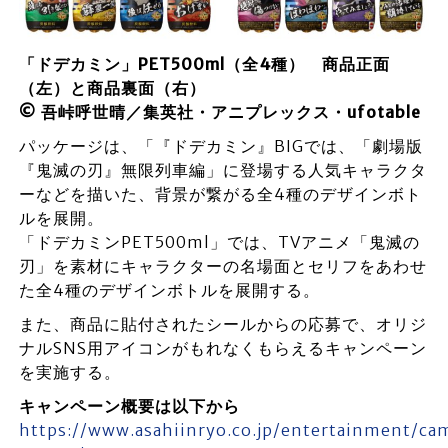
「ドデカミン」PET500ml（全4種） 商品正面
（左）と商品裏面（右）
© 吾峠呼世晴／集英社・アニプレックス・ufotable
パッケージは、「『ドデカミン』BIGでは、「劇場版
『鬼滅の刃』無限列車編」に登場する人気キャラクタ
ーなどを描いた、背景が繋がる全4種のデザインボト
ルを展開。
「ドデカミンPET500ml」では、TVアニメ「鬼滅の
刃」を素材にキャラクターの名場面とセリフをあわせ
た全4種のデザインボトルを展開する。
また、商品に貼付されたシールからの応募で、オリジ
ナルSNS用アイコンがもれなくもらえるキャンペーン
を実施する。
キャンペーン概要は以下から
https://www.asahiinryo.co.jp/entertainment/c