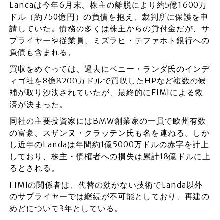
Landaは今年6月末、株主の離脱により約5億1600万
ドル（約750億円）の負債を抱え、裁判所に保護を申
請していた。債務の多くは株主からの貸付金だが、サ
プライヤーや従業員、ミズラヒ・テファホト銀行への
負債も含まれる。
買収をめぐっては、過去にベニー・ランダ氏のインデ
ィゴ社を8億8200万ドルで買収したHPなど複数の候
補が取り沙汰されていたが、最終的にFIMIによる救
済が決まった。
同社の主要投資家にはBMW創業家の一員で欧州有数
の富豪、スザンヌ・クラッテン氏も名を連ねる。しか
し近年のLandaは年間約1億5000万ドルの赤字を計上
しており、株主・債権者への損失は累計18億ドルに上
るとされる。
FIMIの関係者は、代替の効かない技術でLanda以外
のサプライヤーでは継続が不可能としており、再建の
めどについて3年としている。