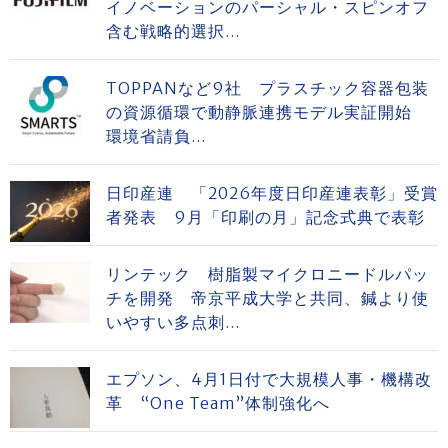
イノベーションのパーシャル・スピンオフ
含む戦略的選択...
TOPPANなど9社 プラスチック容器包装
の資源循環で動静脈連携モデル実証開始
環境省請負...
日印産連 「2026年度日印産連表彰」受賞
者発表 9月「印刷の月」記念式典で表彰
リンテック 樹脂製マイクロニードルパッ
チを開発 帝京平成大学と共同、鍼より使
いやすい多点刺...
エプソン、4月1日付で大規模人事・機構改
革 “One Team”体制強化へ