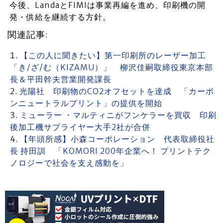
今後、LandaとFIMIは事業再編を進め、印刷機の開
発・供給を継続する方針。
関連記事:
【この人に聞きたい】第一印刷所のレーザー加工
「き/ざ/む（KIZAMU）」 柳沢佳嗣取締役東京本部
長＆平田幹夫営業開発課長
光陽社 印刷物のCO2オフセットを達成 「カーボ
ンニュートラルプリント」の提供を開始
ミューラー ・マルティニがフンケラーを買収 印刷
後加工機サプライヤー大手2社が合併
【年頭所感】小森コーポレーション 代表取締役社
長 持田訓 「KOMORI 200年企業へ！ プリントテク
ノロジーで社会を支え感動を」