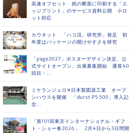
高速オフセット 紙の断面に印刷する「エ
ッジプリント」のサービス資料公開 小ロ
ット対応
カウネット 「ハコ活。研究所」発足 初
年度はパッケージの開けやすさを研究
「page2027」ポスターデザイン決定、公
式サイトオープン、出展募集開始 通算40
回目・...
ミケランジェロ✕日本製図器工業 オープ
ンハウスを開催 「durst P5 500」導入記
念...
「第101回東京インターナショナル・ギフ
ト・ショー春2026」 2月4日から3日間開