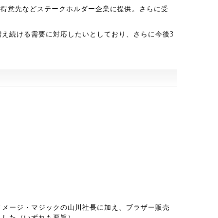
、得意先などステークホルダー企業に提供。さらに受
増え続ける需要に対応したいとしており、さらに今後3
、イメージ・マジックの山川社長に加え、ブラザー販売
トした（いずれも要旨）。