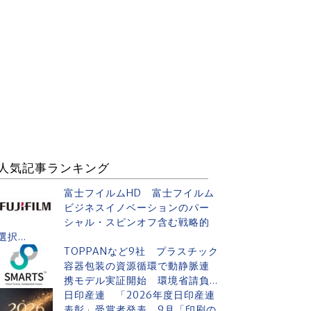
人気記事ランキング
富士フイルムHD 富士フイルム
ビジネスイノベーションのパー
シャル・スピンオフ含む戦略的
選択...
TOPPANなど9社 プラスチック
容器包装の資源循環で動静脈連
携モデル実証開始 環境省請負...
日印産連 「2026年度日印産連
表彰」受賞者発表 9月「印刷の