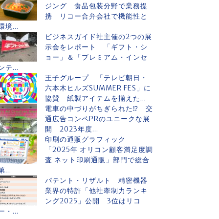
ジング 食品包装分野で業務提
携 リコー合弁会社で機能性と
環境...
ビジネスガイド社主催の2つの展
示会をレポート 「ギフト・シ
ョー」＆「プレミアム・インセ
ンテ...
王子グループ 「テレビ朝日・
六本木ヒルズSUMMER FES」に
協賛 紙製アイテムを揃えた...
電車の中づりがちぎられた⁉ 交
通広告コンペPRのユニークな展
開 2023年度...
印刷の通販グラフィック
「2025年 オリコン顧客満足度調
査 ネット印刷通販」部門で総合
第...
パテント・リザルト 精密機器
業界の特許「他社牽制力ランキ
ング2025」公開 3位はリコ
ー・...