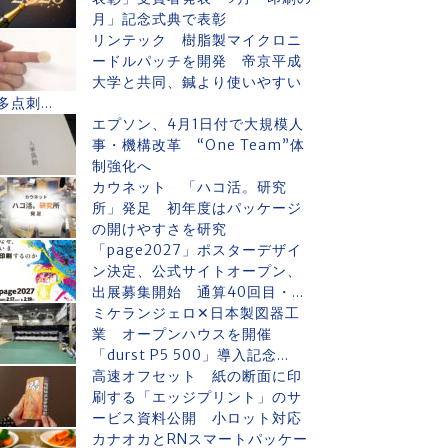
月」記念式典で表彰
リンテック 樹脂製マイクロニ
ードルパッチを開発 帝京平成
大学と共同、鍼より使いやすい
多点刺...
エプソン、4月1日付で大規模人
事・機構改革 “One Team”体
制強化へ
カウネット 「ハコ活。研究
所」発足 初年度はパッケージ
の開けやすさを研究
「page2027」ポスターデザイ
ン決定、公式サイトオープン、
出展募集開始 通算40回目・...
ミケランジェロ✕日本製図器工
業 オープンハウスを開催
「durst P5 500」導入記念...
高速オフセット 紙の断面に印
刷する「エッジプリント」のサ
ービス資料公開 小ロット対応
カナオカとRNスマートパッケー