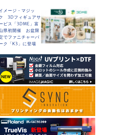
イメージ・マジッ
ク 3Dフィギュアサ
ービス「3DME」富
山県初開催 お盆限
定でファニチャーパ
ーク「K3」に登場