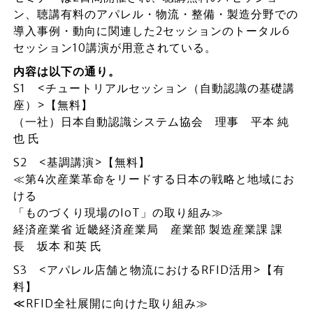
ン、聴講有料のアパレル・物流・整備・製造分野での
導入事例・動向に関連した2セッションのトータル6
セッション10講演が用意されている。
内容は以下の通り。
S1 <チュートリアルセッション（自動認識の基礎講
座）>【無料】
（一社）日本自動認識システム協会 理事 平本 純
也 氏
S2 <基調講演>【無料】
≪第4次産業革命をリードする日本の戦略と地域にお
ける
「ものづくり現場のIoT」の取り組み≫
経済産業省 近畿経済産業局 産業部 製造産業課 課
長 坂本 和英 氏
S3 <アパレル店舗と物流におけるRFID活用>【有
料】
≪RFID全社展開に向けた取り組み≫