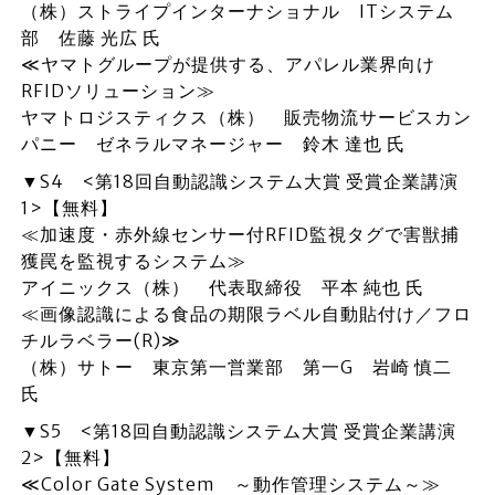
（株）ストライプインターナショナル ITシステム
部 佐藤 光広 氏
≪ヤマトグループが提供する、アパレル業界向け
RFIDソリューション≫
ヤマトロジスティクス（株） 販売物流サービスカン
パニー ゼネラルマネージャー 鈴木 達也 氏
▼S4 <第18回自動認識システム大賞 受賞企業講演
1>【無料】
≪加速度・赤外線センサー付RFID監視タグで害獣捕
獲罠を監視するシステム≫
アイニックス（株） 代表取締役 平本 純也 氏
≪画像認識による食品の期限ラベル自動貼付け／フロ
チルラベラー(R)≫
（株）サトー 東京第一営業部 第一G 岩崎 慎二
氏
▼S5 <第18回自動認識システム大賞 受賞企業講演
2>【無料】
≪Color Gate System ～動作管理システム～≫