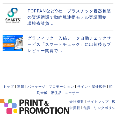
TOPPANなど9社 プラスチック容器包装
の資源循環で動静脈連携モデル実証開始
環境省請負...
グラフィック 入稿データ自動チェックサ
ービス「スマートチェック」に出荷後もプ
レビュー閲覧で...
トップ
|
速報
|
パッケージ
|
プロモーション
|
サイン・屋外広告
|
印
刷全般
|
販促品
|
ユーザー
会社概要
|
サイトマップ
|
広
告掲載
|
免責
|
リンクポリシ
ー