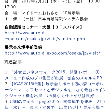
会 期：2017年2月2日（木）～3日（金） 10:00-
17:00
会 場：マイドームおおさか 1F展示場
主 催：（一社）日本自動認識システム協会
自動認識セミナー・大阪【ＢＴスパイス】
http://www.autoid-
expo.com/osaka/jp/visit/seminar.php
展示会来場事前登録
http://www.autoid-expo.com/osaka/jp/visit/
関連記事:
「外食ビジネスウィーク2015」開幕 レポート①
メニュー作成のプロ集団が出展 独自のスキルをPR
【IGAS2015特集】展示会リポート⑤小森コーポレ
ーション オフセットとデジタルをつなぐ最新UVイン
クジェット機を出展 UV臭なく仕上がりは良好
印刷の展示会「page2016」開催概要を発表 2月3
日（水）～ 東京・池袋で 出展142社と展示会場全