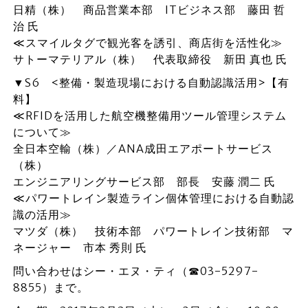
日精（株） 商品営業本部 ITビジネス部 藤田 哲
治 氏
≪スマイルタグで観光客を誘引、商店街を活性化≫
サトーマテリアル（株） 代表取締役 新田 真也 氏
▼S6 <整備・製造現場における自動認識活用>【有
料】
≪RFIDを活用した航空機整備用ツール管理システム
について≫
全日本空輸（株）／ANA成田エアポートサービス
（株）
エンジニアリングサービス部 部長 安藤 潤二 氏
≪パワートレイン製造ライン個体管理における自動認
識の活用≫
マツダ（株） 技術本部 パワートレイン技術部 マ
ネージャー 市本 秀則 氏
問い合わせはシー・エヌ・ティ（☎03-5297-
8855）まで。