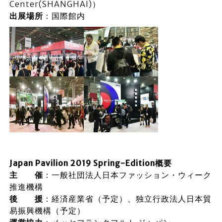
Center(SHANGHAI)）
出展場所
：国際館内
Japan Pavilion 2019 Spring-Edition概要
主 催
：一般社団法人日本ファッション・ウィーク
推進機構
後 援
：経済産業省（予定）、独立行政法人日本貿
易振興機構（予定）