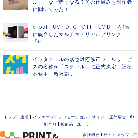
ル」 なぜ赤くなる？その仕組みを制作者
に聞いてみた！
xTool UV・DTG・DTF・UV DTFを1台
に統合したマルチマテリアルプリンタ
「O...
イワタシールの緊急対応修正シールサービ
スの名称が「スグハル」に正式決定 誤植
や変更・数万部...
トップ
|
速報
|
パッケージ
|
プロモーション
|
サイン・屋外広告
|
印
刷全般
|
販促品
|
ユーザー
会社概要
|
サイトマップ
|
広