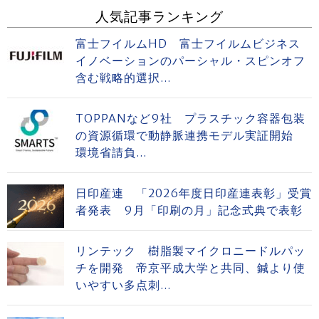
人気記事ランキング
富士フイルムHD 富士フイルムビジネス
イノベーションのパーシャル・スピンオフ
含む戦略的選択...
TOPPANなど9社 プラスチック容器包装
の資源循環で動静脈連携モデル実証開始
環境省請負...
日印産連 「2026年度日印産連表彰」受賞
者発表 9月「印刷の月」記念式典で表彰
リンテック 樹脂製マイクロニードルパッ
チを開発 帝京平成大学と共同、鍼より使
いやすい多点刺...