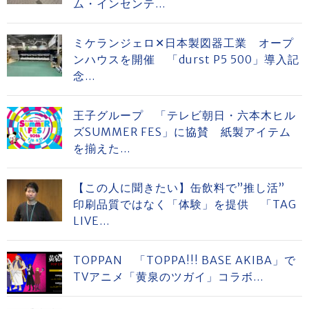
ム・インセンテ...
ミケランジェロ✕日本製図器工業 オープ
ンハウスを開催 「durst P5 500」導入記
念...
王子グループ 「テレビ朝日・六本木ヒル
ズSUMMER FES」に協賛 紙製アイテム
を揃えた...
【この人に聞きたい】缶飲料で”推し活”
印刷品質ではなく「体験」を提供 「TAG
LIVE...
TOPPAN 「TOPPA!!! BASE AKIBA」で
TVアニメ「黄泉のツガイ」コラボ...