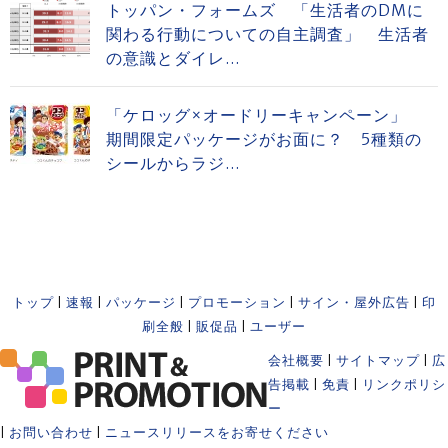
トッパン・フォームズ 「生活者のDMに
関わる行動についての自主調査」 生活者
の意識とダイレ...
「ケロッグ×オードリーキャンペーン」
期間限定パッケージがお面に？ 5種類の
シールからラジ...
トップ
|
速報
|
パッケージ
|
プロモーション
|
サイン・屋外広告
|
印
刷全般
|
販促品
|
ユーザー
会社概要
|
サイトマップ
|
広
告掲載
|
免責
|
リンクポリシ
ー
|
お問い合わせ
|
ニュースリリースをお寄せください