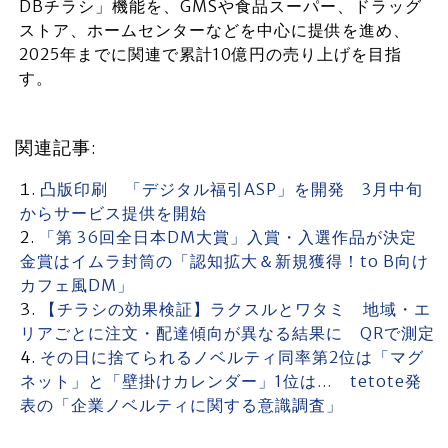
DBチラシ」機能を、GMSや食品スーパー、ドラッグ
ストア、ホームセンターなどを中心に提供を進め、
2025年までに関連で累計10億円の売り上げを目指
す。
関連記事:
凸版印刷 「デジタル福引ASP」を開発 3月中旬
からサービス提供を開始
「第 36回全日本DM大賞」入賞・入選作品が決定
金賞はイムラ封筒の「認知拡大＆新規獲得！to B向け
カフェ風DM」
【チラシの効果検証】ラクスルとワタミ 地域・エ
リアごとに注文・配達傾向が異なる結果に QRで測定
その日に捨てられるノベルティ同率第2位は「マグ
ネット」と「壁掛けカレンダー」1位は… tetote発
表の「企業ノベルティに関する意識調査」