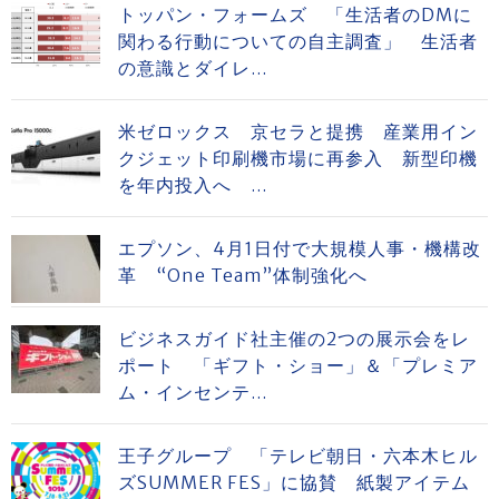
トッパン・フォームズ 「生活者のDMに
関わる行動についての自主調査」 生活者
の意識とダイレ...
米ゼロックス 京セラと提携 産業用イン
クジェット印刷機市場に再参入 新型印機
を年内投入へ ...
エプソン、4月1日付で大規模人事・機構改
革 “One Team”体制強化へ
ビジネスガイド社主催の2つの展示会をレ
ポート 「ギフト・ショー」＆「プレミア
ム・インセンテ...
王子グループ 「テレビ朝日・六本木ヒル
ズSUMMER FES」に協賛 紙製アイテム