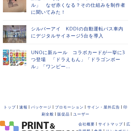
ル」 なぜ赤くなる？その仕組みを制作者
に聞いてみた！
シルバーアイ KDDIの自動運転バス車内
にデジタルサイネージ5台を導入
UNOに新ルール コラボカードが一挙に3
つ登場 「ドラえもん」「ドラゴンボー
ル」「ワンピー...
トップ
|
速報
|
パッケージ
|
プロモーション
|
サイン・屋外広告
|
印
刷全般
|
販促品
|
ユーザー
会社概要
|
サイトマップ
|
広