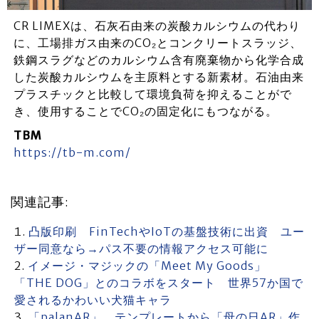
CR LIMEXは、石灰石由来の炭酸カルシウムの代わり
に、工場排ガス由来のCO₂とコンクリートスラッジ、
鉄鋼スラグなどのカルシウム含有廃棄物から化学合成
した炭酸カルシウムを主原料とする新素材。石油由来
プラスチックと比較して環境負荷を抑えることがで
き、使用することでCO₂の固定化にもつながる。
TBM
https://tb-m.com/
関連記事:
凸版印刷 FinTechやIoTの基盤技術に出資 ユー
ザー同意なら→パス不要の情報アクセス可能に
イメージ・マジックの「Meet My Goods」
「THE DOG」とのコラボをスタート 世界57か国で
愛されるかわいい犬猫キャラ
「palanAR」 テンプレートから「母の日AR」作