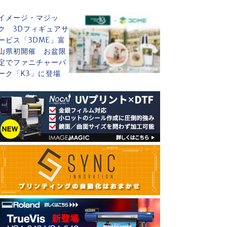
イメージ・マジッ
ク 3Dフィギュアサ
ービス「3DME」富
山県初開催 お盆限
定でファニチャーパ
ーク「K3」に登場