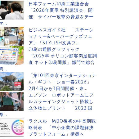
日本フォーム印刷工業連合会
「2026年夏季 特別講演会」開
催 サイバー攻撃の脅威をテー
マ...
ビジネスガイド社 「ステーシ
ョナリー&ペーパーグッズフェ
ア」「STYLISH文具フ...
印刷の通販グラフィック
「2025年 オリコン顧客満足度調
査 ネット印刷通販」部門で総合
第...
「第101回東京インターナショナ
ル・ギフト・ショー春2026」
2月4日から3日間開催・東...
エプソン ロボットアームにフ
ルカラーインクジェット搭載し
立体物にプリント 「2022 国
際...
ラクスル MBO後初の中長期戦
略発表 「中小企業の課題解決
プラットフォーム」構築へ