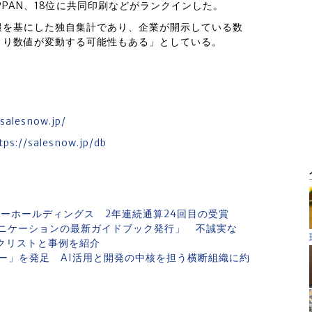
PPAN、18位に共同印刷などがランクインした。
報を基にした独自集計であり、企業が開示している数
より数値が変動する可能性もある」としている。
.salesnow.jp/
tps://salesnow.jp/db
ーホールディングス 2年連続通算24回目の受賞
ニケーションの最新ガイドブック発行」 不誠実な
クリストと事例を紹介
Iセンター」を発足 AI活用と開発の中核を担う横断組織に約