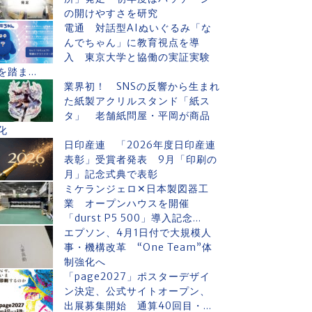
の開けやすさを研究
電通 対話型AIぬいぐるみ「な
んでちゃん」に教育視点を導
入 東京大学と協働の実証実験
を踏ま...
業界初！ SNSの反響から生まれ
た紙製アクリルスタンド「紙ス
タ」 老舗紙問屋・平岡が商品
化
日印産連 「2026年度日印産連
表彰」受賞者発表 9月「印刷の
月」記念式典で表彰
ミケランジェロ✕日本製図器工
業 オープンハウスを開催
「durst P5 500」導入記念...
エプソン、4月1日付で大規模人
事・機構改革 “One Team”体
制強化へ
「page2027」ポスターデザイ
ン決定、公式サイトオープン、
出展募集開始 通算40回目・...