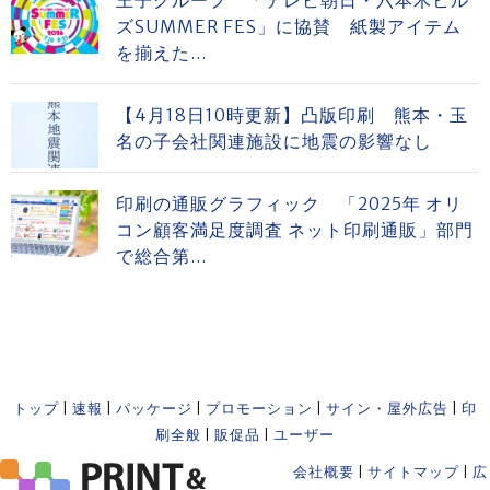
王子グループ 「テレビ朝日・六本木ヒル
ズSUMMER FES」に協賛 紙製アイテム
を揃えた...
【4月18日10時更新】凸版印刷 熊本・玉
名の子会社関連施設に地震の影響なし
印刷の通販グラフィック 「2025年 オリ
コン顧客満足度調査 ネット印刷通販」部門
で総合第...
トップ
|
速報
|
パッケージ
|
プロモーション
|
サイン・屋外広告
|
印
刷全般
|
販促品
|
ユーザー
会社概要
|
サイトマップ
|
広