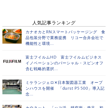
人気記事ランキング
カナオカとRNスマートパッケージング 食
品包装分野で業務提携 リコー合弁会社で
機能性と環境...
富士フイルムHD 富士フイルムビジネス
イノベーションのパーシャル・スピンオフ
含む戦略的選択...
ミケランジェロ✕日本製図器工業 オープ
ンハウスを開催 「durst P5 500」導入記
念...
カウネット 「ハコ活。研究所」発足 初