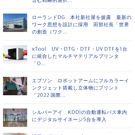
含む戦略的選択...
ローランドDG 本社新社屋を披露 最新の
ワーク思想を設計に採用 田部社長「世界
の創造（ワク...
xTool UV・DTG・DTF・UV DTFを1台
に統合したマルチマテリアルプリンタ
「O...
エプソン ロボットアームにフルカラーイ
ンクジェット搭載し立体物にプリント
「2022 国際...
シルバーアイ KDDIの自動運転バス車内
にデジタルサイネージ5台を導入